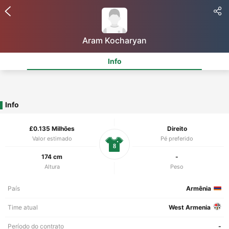
Aram Kocharyan
Info
Info
£0.135 Milhões
Direito
Valor estimado
Pé preferido
8
174 cm
-
Altura
Peso
País
Armênia
Time atual
West Armenia
Período do contrato
-