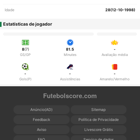
Idade
28(12-10-1998)
Estatísticas de jogador
8
(7)
81.5
-
GS/GP
Minutes
Avaliação média
-
-
-
Gols(P)
Assistências
Amarelo/Vermelho
Futebolscore.com
Anúncio(AD)
Sitemap
Feedback
Política de Privacidade
Aviso
Livescore Grátis
FAQ
Serviço de dados