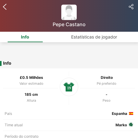
Pepe Castano
Info
Estatísticas de jogador
Info
£0.5 Milhões
Direito
Valor estimado
Pé preferido
19
185 cm
-
Altura
Peso
País
Espanha
Time atual
Marko
Período do contrato