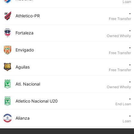
Loan
-
Athletico-PR
Free Transfer
-
Fortaleza
Owned Wholly
-
Envigado
Free Transfer
-
Aguilas
Free Transfer
-
Atl. Nacional
Owned Wholly
-
Atletico Nacional U20
End Loan
-
Alianza
Loan