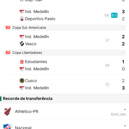
3
Ind. Medellín
8.3
59'
2
Deportivo Pasto
Copa Sul-Americana
2
Ind. Medellín
6'
2
Vasco
Copa Libertadores
1
Estudiantes
34'
0
Ind. Medellín
2
Cusco
12'
3
Ind. Medellín
Recorde de transferência
-
Athletico-PR
End Loan
-
Nacional