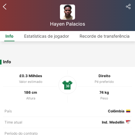
Hayen Palacios
Info
Estatísticas de jogador
Recorde de transferência
Info
£0.3 Milhões
Direito
Valor estimado
Pé preferido
30
186 cm
74 kg
Altura
Peso
País
Colômbia
Time atual
Ind. Medellín
Período do contrato