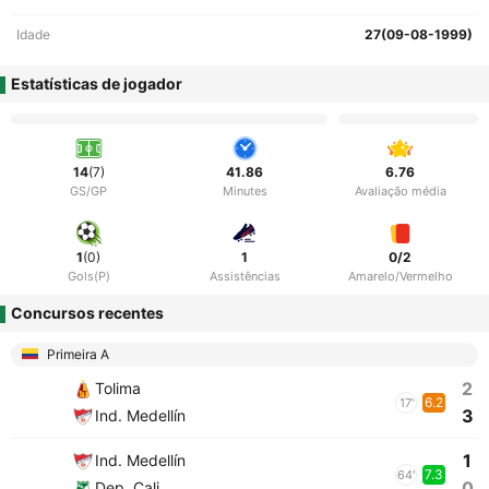
Idade
27(09-08-1999)
Estatísticas de jogador
14
(7)
41.86
6.76
GS/GP
Minutes
Avaliação média
1
(0)
1
0/2
Gols(P)
Assistências
Amarelo/Vermelho
Concursos recentes
Primeira A
2
Tolima
6.2
17'
3
Ind. Medellín
1
Ind. Medellín
7.3
64'
0
Dep. Cali