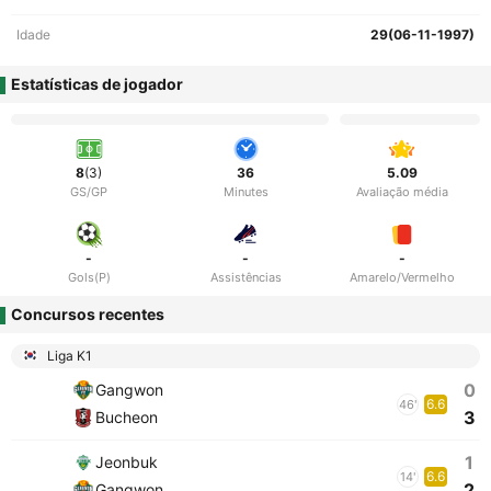
Idade
29(06-11-1997)
Estatísticas de jogador
8
(3)
36
5.09
GS/GP
Minutes
Avaliação média
-
-
-
Gols(P)
Assistências
Amarelo/Vermelho
Concursos recentes
Liga K1
0
Gangwon
6.6
46'
3
Bucheon
1
Jeonbuk
6.6
14'
2
Gangwon