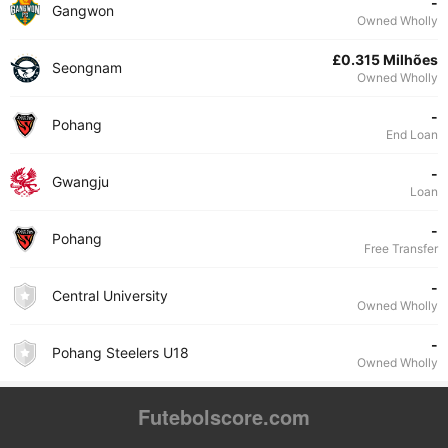
-
Gangwon
Owned Wholly
£0.315 Milhões
Seongnam
Owned Wholly
-
Pohang
End Loan
-
Gwangju
Loan
-
Pohang
Free Transfer
-
Central University
Owned Wholly
-
Pohang Steelers U18
Owned Wholly
Futebolscore.com