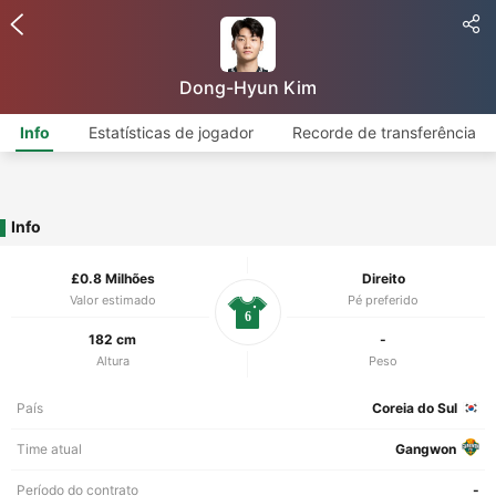
Dong-Hyun Kim
Info
Estatísticas de jogador
Recorde de transferência
Info
£0.8 Milhões
Direito
Valor estimado
Pé preferido
6
182 cm
-
Altura
Peso
País
Coreia do Sul
Time atual
Gangwon
Período do contrato
-