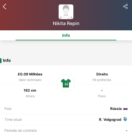
Nikita Repin
Info
Info
£0.09 Milhões
Direito
Valor estimado
Pé preferido
34
192 cm
-
Altura
Peso
País
Rússia
Time atual
R. Volgograd
Período do contrato
-