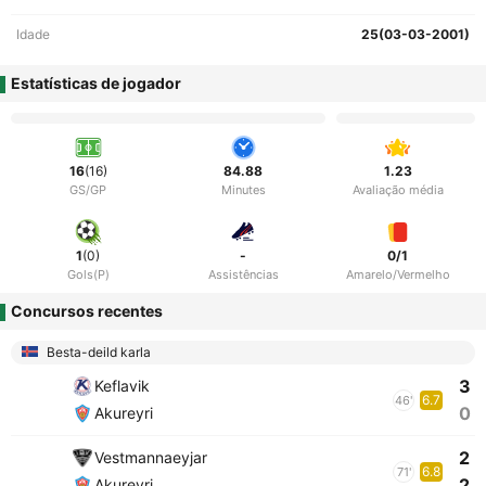
Idade
25(03-03-2001)
Estatísticas de jogador
16
(16)
84.88
1.23
GS/GP
Minutes
Avaliação média
1
(0)
-
0/1
Gols(P)
Assistências
Amarelo/Vermelho
Concursos recentes
Besta-deild karla
3
Keflavik
6.7
46'
0
Akureyri
2
Vestmannaeyjar
6.8
71'
2
Akureyri