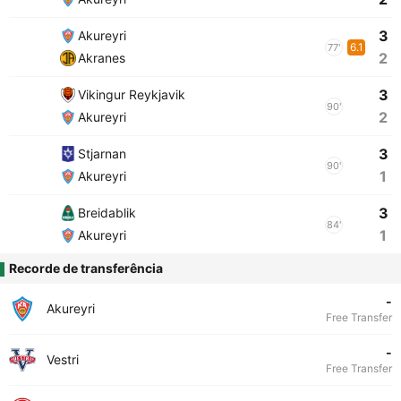
3
Akureyri
6.1
77'
2
Akranes
3
Vikingur Reykjavik
90'
2
Akureyri
3
Stjarnan
90'
1
Akureyri
3
Breidablik
84'
1
Akureyri
Recorde de transferência
-
Akureyri
Free Transfer
-
Vestri
Free Transfer