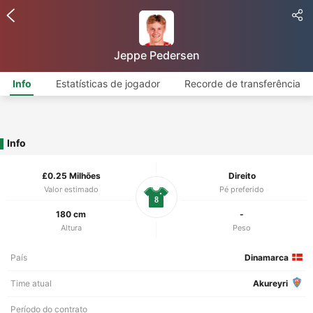
Jeppe Pedersen
Info
Estatísticas de jogador
Recorde de transferência
Info
£0.25 Milhões
Direito
Valor estimado
Pé preferido
8
180 cm
-
Altura
Peso
País
Dinamarca
Time atual
Akureyri
Período do contrato