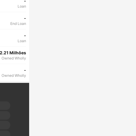
-
Loan
-
End Loan
-
Loan
2.21 Milhões
Owned Wholly
-
Owned Wholly