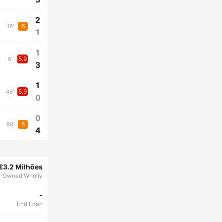
2
6
18'
1
1
5.9
6'
3
1
5.9
46'
0
0
6
80'
4
£3.2 Milhões
Owned Wholly
-
End Loan