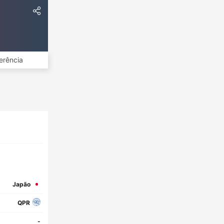
erência
Japão
QPR
-