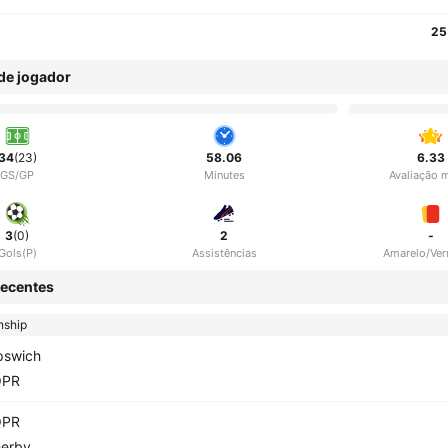
25
 de jogador
34
(23)
58.06
6.33
GS/GP
Minutes
Avaliação 
3
(0)
2
-
Gols(P)
Assistências
Amarelo/Ve
ecentes
ship
pswich
QPR
QPR
erby