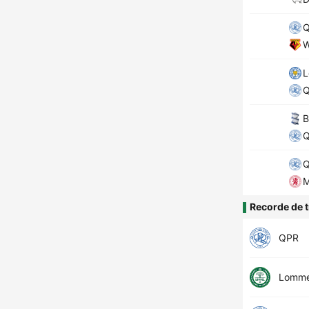
W
L
B
M
Recorde de t
QPR
Lomme