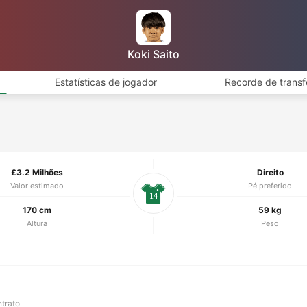
Koki Saito
Estatísticas de jogador
Recorde de transf
£3.2 Milhões
Direito
Valor estimado
Pé preferido
14
170 cm
59 kg
Altura
Peso
ntrato