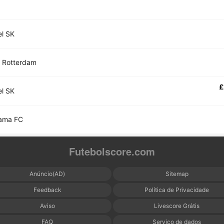
l SK
 Rotterdam
£
l SK
ama FC
Futebolscore.com
Anúncio(AD)
Sitemap
Feedback
Política de Privacidade
Aviso
Livescore Grátis
FAQ
Serviço de dados