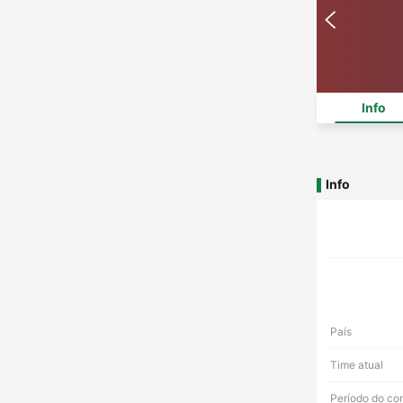
Info
Info
País
Time atual
Período do co