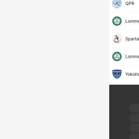
QPR
Lomme
Sparta
Lomme
Yokoh