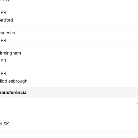
QPR
atford
eicester
QPR
irmingham
QPR
QPR
iddlesbrough
ransferência
l SK