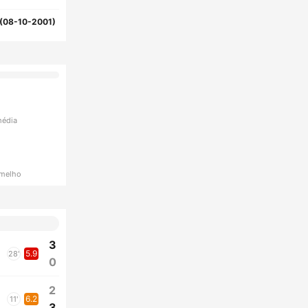
(08-10-2001)
média
rmelho
3
5.9
28'
0
2
6.2
11'
3