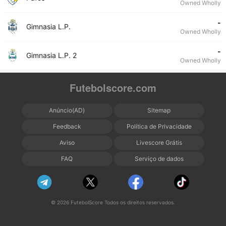
Owned Wholly
-
Gimnasia L.P.
Owned Wholly
-
Gimnasia L.P. 2
Owned Wholly
Futebolscore.com
Anúncio(AD)
Sitemap
Feedback
Política de Privacidade
Aviso
Livescore Grátis
FAQ
Serviço de dados
© 2026 FutebolScore Todos os direitos reservados.