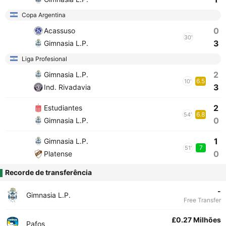
Copa Argentina
0
Acassuso
30'
3
Gimnasia L.P.
Liga Profesional
2
Gimnasia L.P.
6.5
10'
3
Ind. Rivadavia
2
Estudiantes
6.8
54'
0
Gimnasia L.P.
1
Gimnasia L.P.
7
51'
0
Platense
Recorde de transferência
-
Gimnasia L.P.
Free Transfer
£0.27 Milhões
Pafos