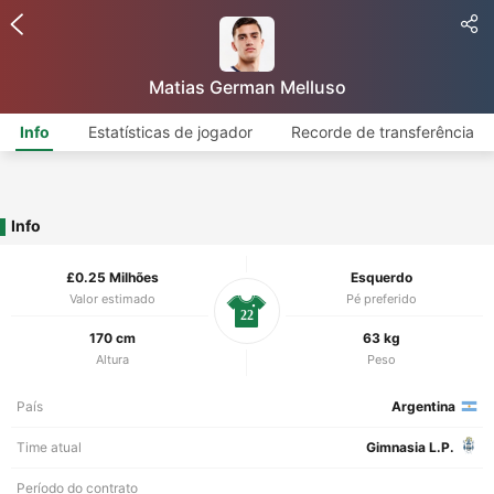
Matias German Melluso
Info
Estatísticas de jogador
Recorde de transferência
Info
£0.25 Milhões
Esquerdo
Valor estimado
Pé preferido
22
170 cm
63 kg
Altura
Peso
País
Argentina
Time atual
Gimnasia L.P.
Período do contrato