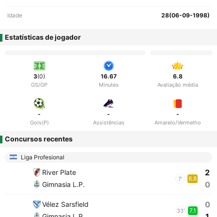
Idade
28(06-09-1998)
Estatísticas de jogador
3
(0)
16.67
6.8
GS/GP
Minutes
Avaliação média
-
-
-
Gols(P)
Assistências
Amarelo/Vermelho
Concursos recentes
Liga Profesional
2
River Plate
6.8
7'
0
Gimnasia L.P.
0
Vélez Sarsfield
7.1
33'
1
Gimnasia L.P.