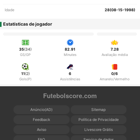
Idade
28(08-15-1998)
Estatísticas de jogador
35
(34)
82.91
7.28
GS/GP
Minutes
Avaliação média
11
(2)
6
0/6
Gols(P)
Assistências
Amarelo/Vermelho
Futebolscore.com
Anúncio(AD)
Sitemap
Feedback
Política de Privacidade
Aviso
Livescore Grátis
FAQ
Serviço de dados