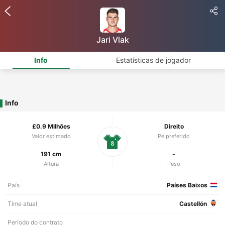
Jari Vlak
Info
Estatísticas de jogador
Info
£0.9 Milhões
Direito
Valor estimado
Pé preferido
8
191 cm
-
Altura
Peso
País
Países Baixos
Time atual
Castellón
Período do contrato