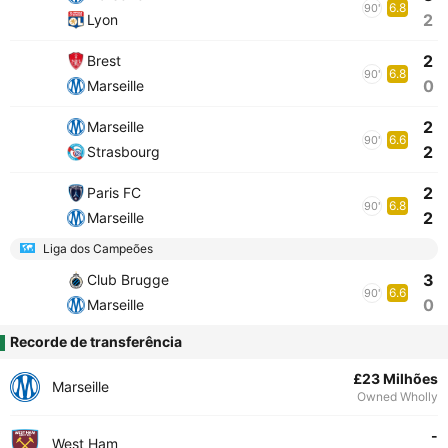
6.8
90'
2
Lyon
2
Brest
6.8
90'
0
Marseille
2
Marseille
6.6
90'
2
Strasbourg
2
Paris FC
6.8
90'
2
Marseille
Liga dos Campeões
3
Club Brugge
6.6
90'
0
Marseille
Recorde de transferência
£23 Milhões
Marseille
Owned Wholly
-
West Ham