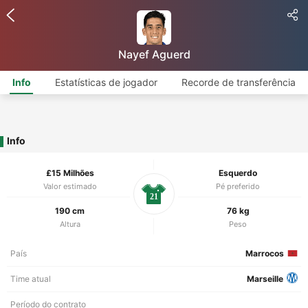
Nayef Aguerd
Info
Estatísticas de jogador
Recorde de transferência
Info
£15 Milhões
Esquerdo
Valor estimado
Pé preferido
21
190 cm
76 kg
Altura
Peso
País
Marrocos
Time atual
Marseille
Período do contrato