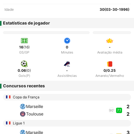
Idade
30(03-30-1996)
Estatísticas de jogador
16
(16)
0
-
GS/GP
Minutes
Avaliação média
0.06
(0)
-
0/0.25
Gols(P)
Assistências
Amarelo/Vermelho
Concursos recentes
Copa da França
2
Marseille
7.1
90'
2
Toulouse
Ligue 1
3
Marseille