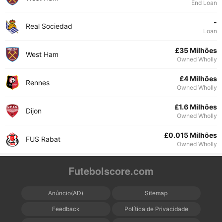
End Loan
-
Real Sociedad
Loan
£35 Milhões
West Ham
Owned Wholly
£4 Milhões
Rennes
Owned Wholly
£1.6 Milhões
Dijon
Owned Wholly
£0.015 Milhões
FUS Rabat
Owned Wholly
Futebolscore.com
Anúncio(AD)
Sitemap
Feedback
Política de Privacidade