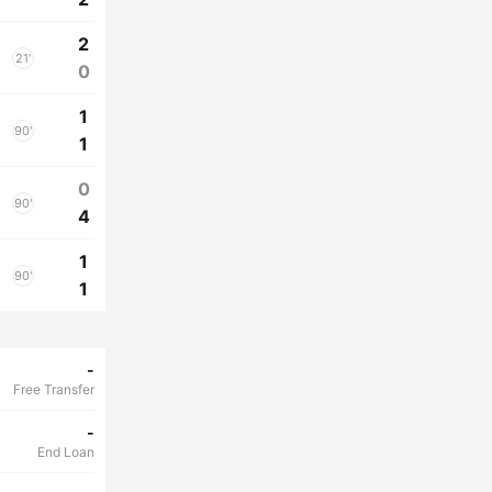
2
21'
0
1
90'
1
0
90'
4
1
90'
1
-
Free Transfer
-
End Loan