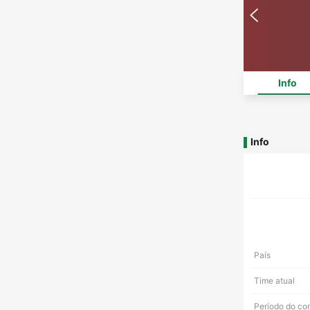
Info
Info
País
Time atual
Período do co