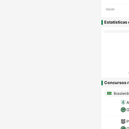
Idade
Estatísticas
Concursos r
Brasileir
A
G
P
G