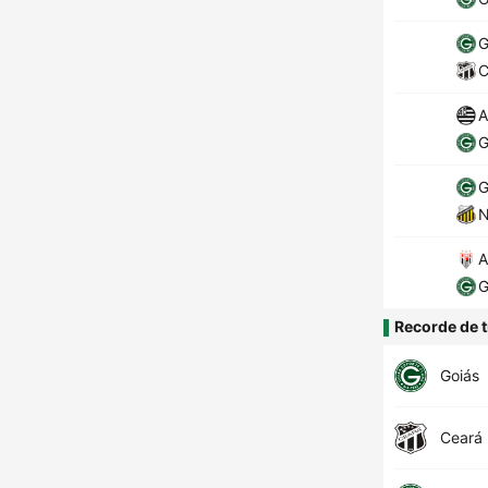
G
C
A
G
G
N
A
G
Recorde de t
Goiás
Ceará