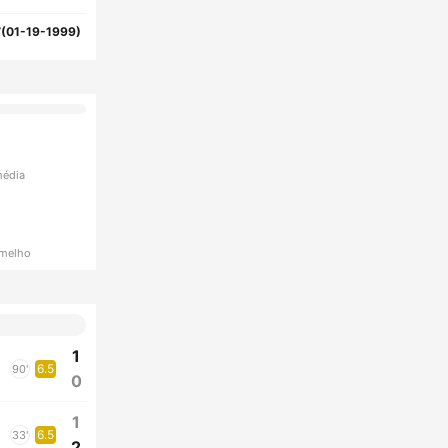
(01-19-1999)
média
rmelho
1
6.5
90'
0
1
6.5
33'
2