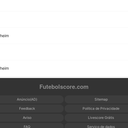
nheim
nheim
Futebolscore.com
Anúncio(AD)
Sitemap
Feedback
Política de Privacidade
Aviso
Livescore Grátis
FAQ
Serviço de dados