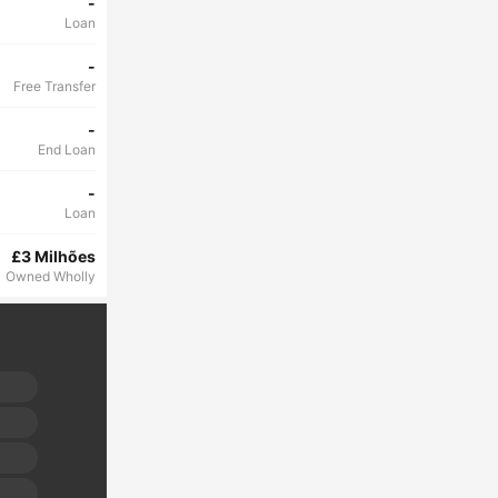
-
Loan
-
Free Transfer
-
End Loan
-
Loan
£3 Milhões
Owned Wholly