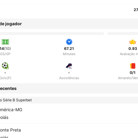
27
 de jogador
14
(10)
67.21
0.93
GS/GP
Minutes
Avaliação 
-
-
0/1
Gols(P)
Assistências
Amarelo/Ve
ecentes
ão Série B Superbet
mérica-MG
oiás
onte Preta
oiás