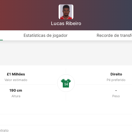
Lucas Ribeiro
Estatísticas de jogador
Recorde de transf
£1 Milhões
Direito
Valor estimado
Pé preferido
14
190 cm
-
Altura
Peso
ntrato