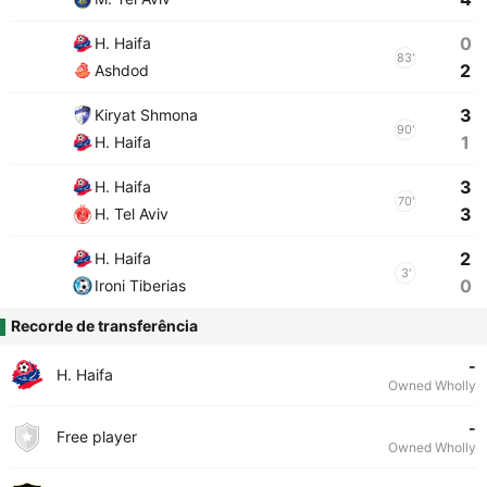
0
H. Haifa
83'
2
Ashdod
3
Kiryat Shmona
90'
1
H. Haifa
3
H. Haifa
70'
3
H. Tel Aviv
2
H. Haifa
3'
0
Ironi Tiberias
Recorde de transferência
-
H. Haifa
Owned Wholly
-
Free player
Owned Wholly