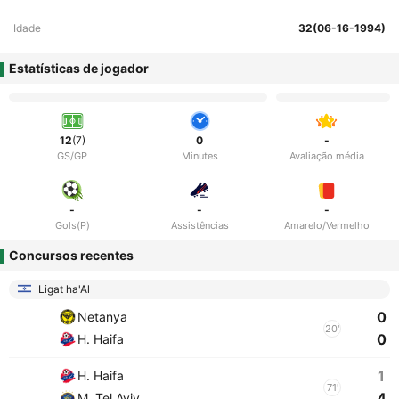
Idade
32(06-16-1994)
Estatísticas de jogador
12
(7)
0
-
GS/GP
Minutes
Avaliação média
-
-
-
Gols(P)
Assistências
Amarelo/Vermelho
Concursos recentes
Ligat ha'Al
0
Netanya
20'
0
H. Haifa
1
H. Haifa
71'
4
M. Tel Aviv