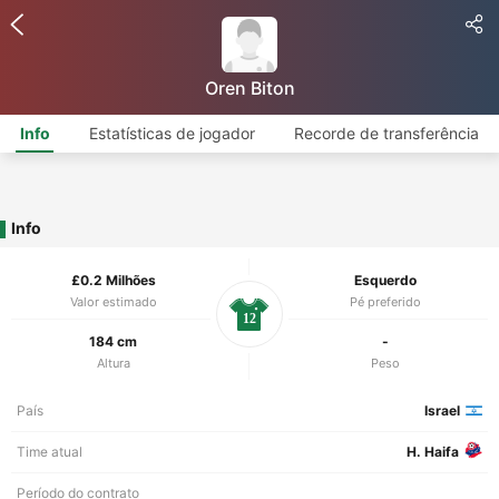
Oren Biton
Info
Estatísticas de jogador
Recorde de transferência
Info
£0.2 Milhões
Esquerdo
Valor estimado
Pé preferido
12
184 cm
-
Altura
Peso
País
Israel
Time atual
H. Haifa
Período do contrato