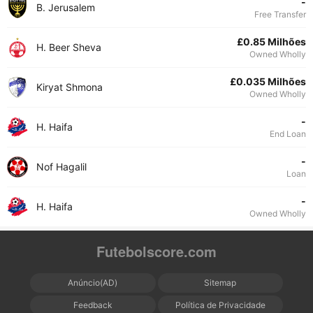
-
B. Jerusalem
Free Transfer
£0.85 Milhões
H. Beer Sheva
Owned Wholly
£0.035 Milhões
Kiryat Shmona
Owned Wholly
-
H. Haifa
End Loan
-
Nof Hagalil
Loan
-
H. Haifa
Owned Wholly
Futebolscore.com
Anúncio(AD)
Sitemap
Feedback
Política de Privacidade