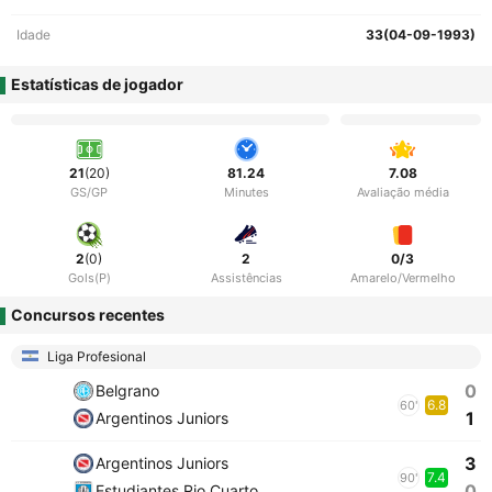
Idade
33(04-09-1993)
Estatísticas de jogador
21
(20)
81.24
7.08
GS/GP
Minutes
Avaliação média
2
(0)
2
0/3
Gols(P)
Assistências
Amarelo/Vermelho
Concursos recentes
Liga Profesional
0
Belgrano
6.8
60'
1
Argentinos Juniors
3
Argentinos Juniors
7.4
90'
0
Estudiantes Rio Cuarto