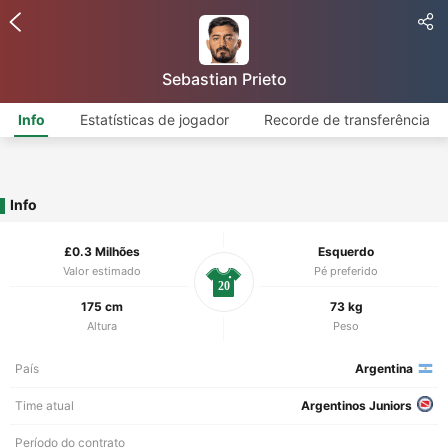
Sebastian Prieto
Info
Estatísticas de jogador
Recorde de transferência
Info
£0.3 Milhões
Esquerdo
Valor estimado
Pé preferido
20
175 cm
73 kg
Altura
Peso
País
Argentina
Time atual
Argentinos Juniors
Período do contrato