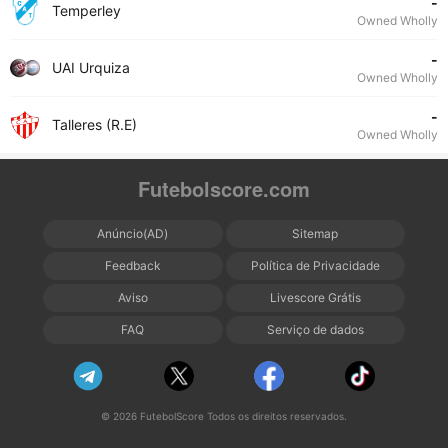
-
Temperley
Owned Wholly
-
UAI Urquiza
Owned Wholly
-
Talleres (R.E)
Owned Wholly
Futebolscore.com
Anúncio(AD)
Sitemap
Feedback
Política de Privacidade
Aviso
Livescore Grátis
FAQ
Serviço de dados
© 2026 FutebolScore Todos os direitos reservados.