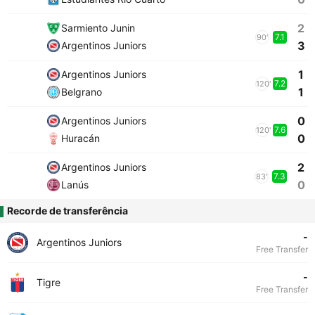
2
Sarmiento Junin
7.1
90'
3
Argentinos Juniors
1
Argentinos Juniors
7.2
120'
1
Belgrano
0
Argentinos Juniors
7.6
120'
0
Huracán
2
Argentinos Juniors
7.3
83'
0
Lanús
Recorde de transferência
-
Argentinos Juniors
Free Transfer
-
Tigre
Free Transfer