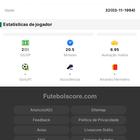
Idade
32(03-11-1994)
Estatísticas de jogador
2
(0)
20.5
6.95
GS/GP
Minutes
Avaliação média
-
-
-
Gols(P)
Assistências
Amarelo/Vermelho
Futebolscore.com
Anúncio(AD)
Sitemap
Feedback
Política de Privacidade
Aviso
Livescore Grátis
FAQ
Serviço de dados