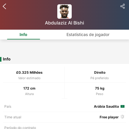
Abdulaziz Al Bishi
Info
Estatísticas de jogador
Info
£0.325 Milhões
Direito
Valor estimado
Pé preferido
172 cm
75 kg
Altura
Peso
País
Arábia Saudita
Time atual
Free player
Período do contrato