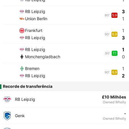
3
RB Leipzig
5.9
90'
1
Union Berlin
1
Frankfurt
6.9
90'
3
RB Leipzig
1
RB Leipzig
7.1
90'
0
Monchengladbach
1
Bremen
6.9
90'
2
RB Leipzig
Recorde de transferência
£10 Milhões
RB Leipzig
Owned Wholly
-
Genk
Owned Wholly