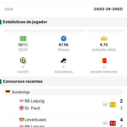
Idade
24(02-26-2002)
Estatísticas de jogador
12
(11)
87.58
6.72
GS/GP
Minutes
Avaliação média
-
-
-
Gols(P)
Assistências
Amarelo/Vermelho
Concursos recentes
Bundesliga
2
RB Leipzig
6.8
90'
1
St. Pauli
4
Leverkusen
5.9
90'
1
RB Leipzig