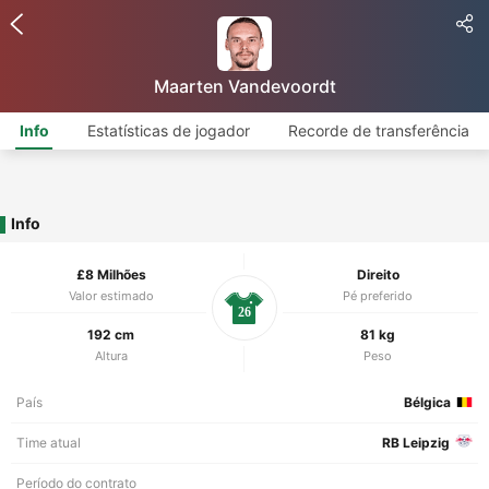
Maarten Vandevoordt
Info
Estatísticas de jogador
Recorde de transferência
Info
£8 Milhões
Direito
Valor estimado
Pé preferido
26
192 cm
81 kg
Altura
Peso
País
Bélgica
Time atual
RB Leipzig
Período do contrato