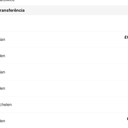
ransferência
£
ian
len
ian
len
chelen
len