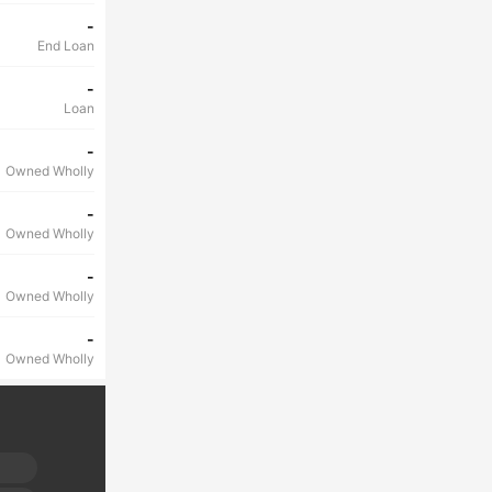
-
End Loan
-
Loan
-
Owned Wholly
-
Owned Wholly
-
Owned Wholly
-
Owned Wholly