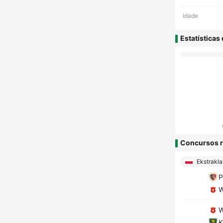
Idade
Estatísticas
Concursos r
Ekstrakla
P
W
W
K