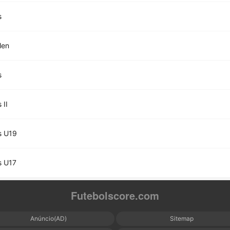
s
len
s
 II
s U19
s U17
Futebolscore.com
Anúncio(AD)
Sitemap