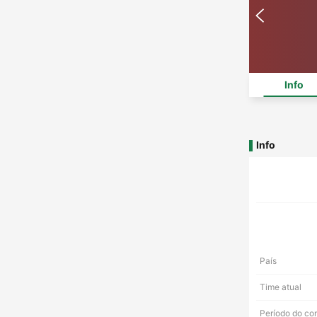
Info
Info
País
Time atual
Período do co