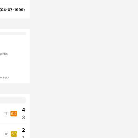
(04-07-1999)
média
rmelho
4
6.4
17'
3
2
6.8
8'
1