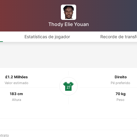
Thody Elie Youan
Estatísticas de jogador
Recorde de transf
£1.2 Milhões
Direito
Valor estimado
Pé preferido
27
183 cm
70 kg
Altura
Peso
ntrato