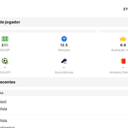
27
 de jogador
2
(0)
12.5
6.6
GS/GP
Minutes
Avaliação 
-
-
-
Gols(P)
Assistências
Amarelo/Ve
ecentes
sa
iast
isla
isla
atowice