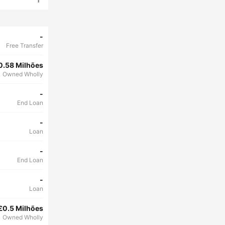
-
Free Transfer
0.58 Milhões
Owned Wholly
-
End Loan
-
Loan
-
End Loan
-
Loan
£0.5 Milhões
Owned Wholly