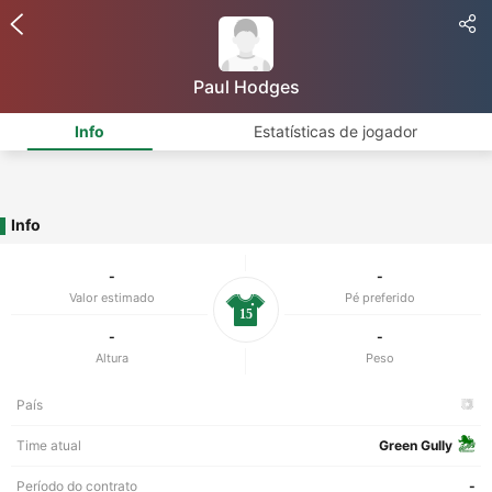
Paul Hodges
Info
Estatísticas de jogador
Info
-
-
Valor estimado
Pé preferido
15
-
-
Altura
Peso
País
Time atual
Green Gully
Período do contrato
-