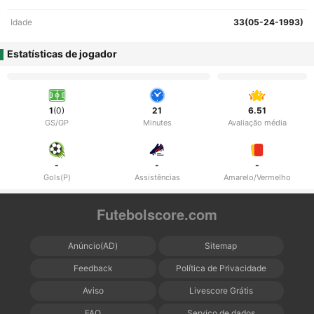
Idade
33(05-24-1993)
Estatísticas de jogador
1
(0)
21
6.51
GS/GP
Minutes
Avaliação média
-
-
-
Gols(P)
Assistências
Amarelo/Vermelho
Futebolscore.com
Anúncio(AD)
Sitemap
Feedback
Política de Privacidade
Aviso
Livescore Grátis
FAQ
Serviço de dados