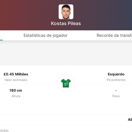
Kostas Pileas
Estatísticas de jogador
Recorde de transf
£0.45 Milhões
Esquerdo
Valor estimado
Pé preferido
17
180 cm
-
Altura
Peso
AE
ntrato