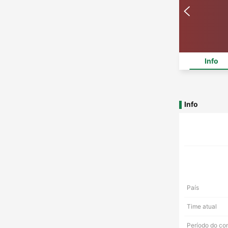
Info
Info
País
Time atual
Período do co