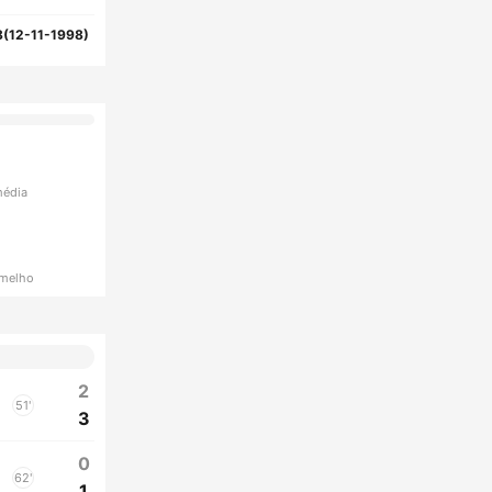
8(12-11-1998)
média
rmelho
2
51'
3
0
62'
1