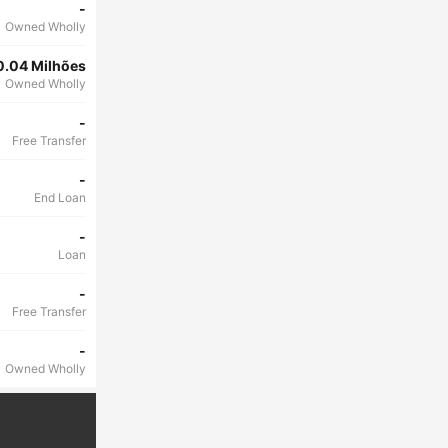
-
Owned Wholly
0.04 Milhões
Owned Wholly
-
Free Transfer
-
End Loan
-
Loan
-
Free Transfer
-
Owned Wholly