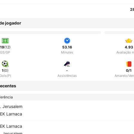
2
 de jogador
19
(12)
53.16
4.93
GS/GP
Minutes
Avaliação 
1
(0)
-
0/1
Gols(P)
Assistências
Amarelo/Ve
ecentes
erência
. Jerusalem
EK Larnaca
EK Larnaca
. Jerusalem