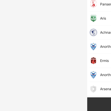
Panser
Aris
Achna
Anorth
Ermis
Anorth
Arsena