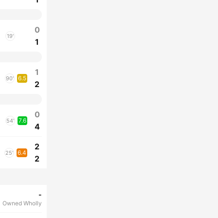
0
19'
1
1
6.5
90'
2
0
7.6
54'
4
2
6.4
25'
2
-
Owned Wholly