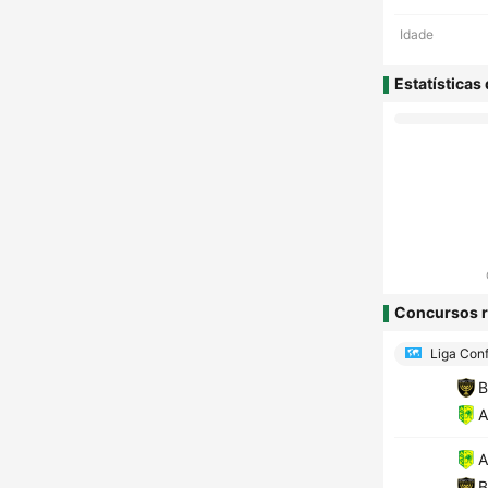
Idade
Estatísticas
Concursos r
Liga Conf
B
A
A
B