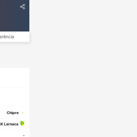
erência
Chipre
K Larnaca
-