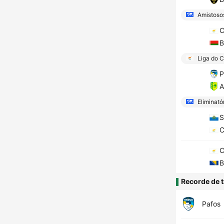
Amistosos
C
B
Liga do C
P
A
Eliminató
S
C
C
B
Recorde de t
Pafos