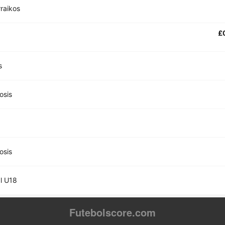
raikos
£
s
osis
osis
l U18
Futebolscore.com