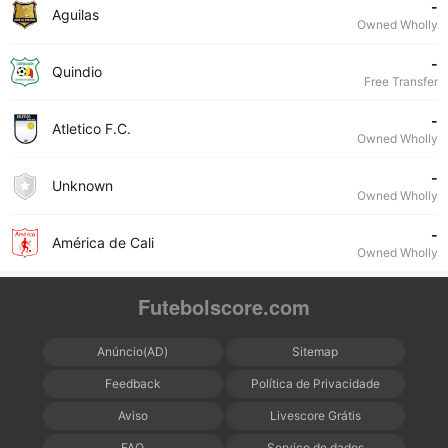
-
Aguilas
Owned Wholly
-
Quindio
Free Transfer
-
Atletico F.C.
Owned Wholly
-
Unknown
Owned Wholly
-
América de Cali
Owned Wholly
Futebolscore.com
Anúncio(AD)
Sitemap
Feedback
Política de Privacidade
Aviso
Livescore Grátis
FAQ
Serviço de dados