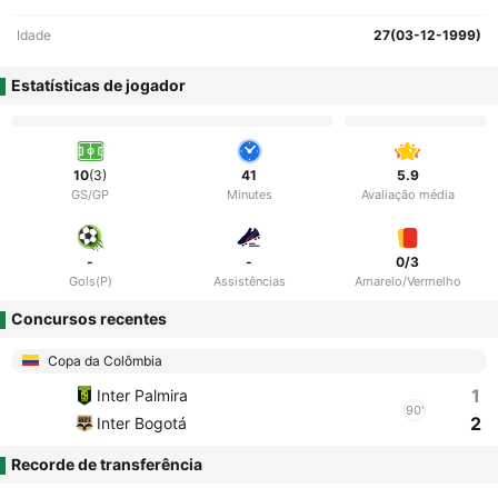
Idade
27(03-12-1999)
Estatísticas de jogador
10
(3)
41
5.9
GS/GP
Minutes
Avaliação média
-
-
0/3
Gols(P)
Assistências
Amarelo/Vermelho
Concursos recentes
Copa da Colômbia
1
Inter Palmira
90'
2
Inter Bogotá
Recorde de transferência