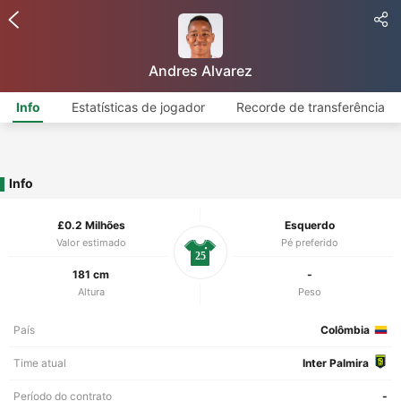
Andres Alvarez
Info
Estatísticas de jogador
Recorde de transferência
Info
£0.2 Milhões
Esquerdo
Valor estimado
Pé preferido
25
181 cm
-
Altura
Peso
País
Colômbia
Time atual
Inter Palmira
Período do contrato
-