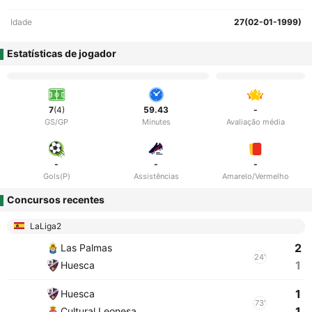
Idade
27(02-01-1999)
Estatísticas de jogador
7
(4)
59.43
-
GS/GP
Minutes
Avaliação média
-
-
-
Gols(P)
Assistências
Amarelo/Vermelho
Concursos recentes
LaLiga2
2
Las Palmas
24'
1
Huesca
1
Huesca
73'
1
Cultural Leonesa