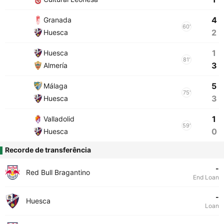
4
Granada
60'
2
Huesca
1
Huesca
81'
3
Almería
5
Málaga
75'
3
Huesca
1
Valladolid
59'
0
Huesca
Recorde de transferência
-
Red Bull Bragantino
End Loan
-
Huesca
Loan