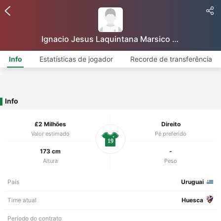
Ignacio Jesus Laquintana Marsico Laquintana
Info
Estatísticas de jogador
Recorde de transferência
Info
£2 Milhões
Direito
Valor estimado
Pé preferido
19
173 cm
-
Altura
Peso
País
Uruguai
Time atual
Huesca
Período do contrato