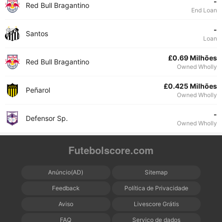
-
Red Bull Bragantino
End Loan
-
Santos
Loan
£0.69 Milhões
Red Bull Bragantino
Owned Wholly
£0.425 Milhões
Peñarol
Owned Wholly
-
Defensor Sp.
Owned Wholly
Futebolscore.com
Anúncio(AD)
Sitemap
Feedback
Política de Privacidade
Aviso
Livescore Grátis
FAQ
Serviço de dados