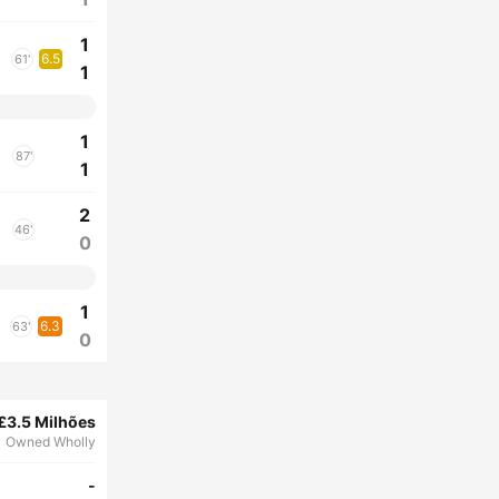
1
6.5
61'
1
1
87'
1
2
46'
0
1
6.3
63'
0
£3.5 Milhões
Owned Wholly
-