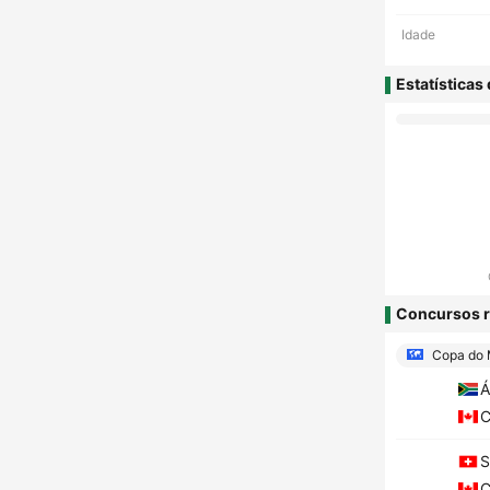
Idade
Estatísticas
Concursos r
Copa do
Á
C
S
C