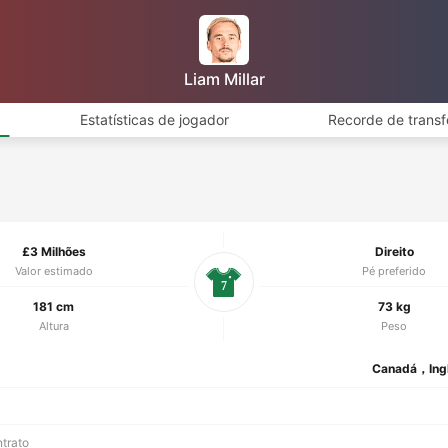
Liam Millar
Estatísticas de jogador
Recorde de transf
£3 Milhões
Direito
Valor estimado
Pé preferido
7
181 cm
73 kg
Altura
Peso
Canadá，Ingl
ntrato