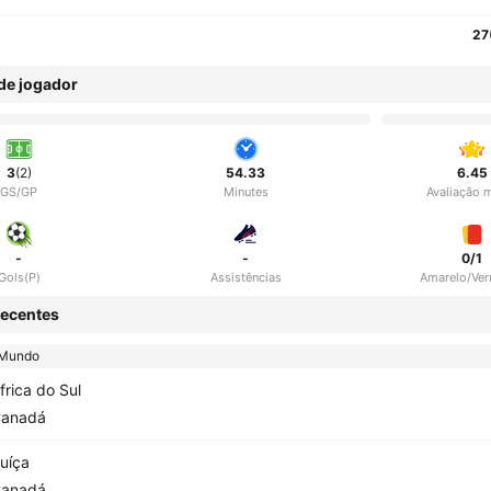
27
 de jogador
3
(2)
54.33
6.45
GS/GP
Minutes
Avaliação 
-
-
0/1
Gols(P)
Assistências
Amarelo/Ve
ecentes
 Mundo
frica do Sul
anadá
uíça
anadá