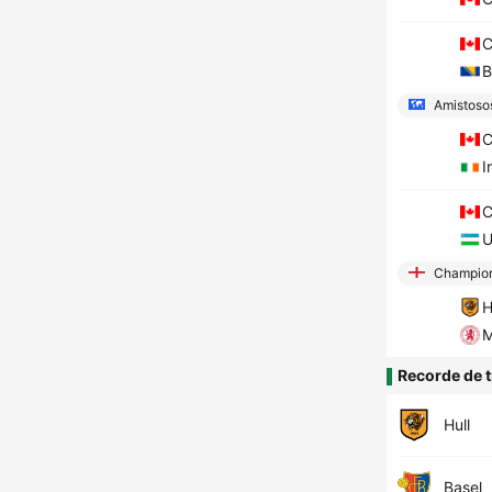
C
B
Amistosos
C
I
C
U
Champion
H
M
Recorde de t
Hull
Basel