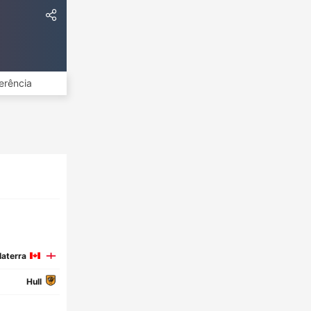
erência
aterra
Hull