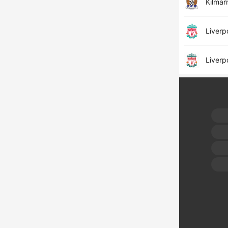
Kilmar
Liverp
Liverp