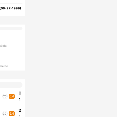
(09-27-1999)
média
rmelho
0
6.4
70'
1
2
6.4
32'
1