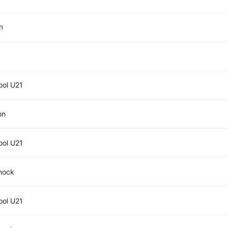
n
ool U21
on
ool U21
nock
ool U21