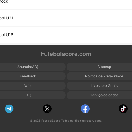
nock
ool U21
ool U18
Futebolscore.com
Anúncio(AD)
Sitemap
Feedback
Política de Privacidade
Aviso
Livescore Grátis
FAQ
Serviço de dados
© 2026 FutebolScore Todos os direitos reservados.