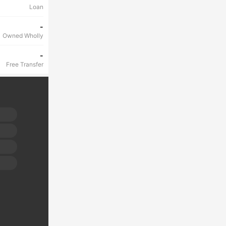
Loan
-
Owned Wholly
-
Free Transfer