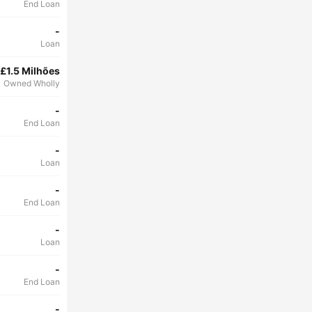
End Loan
-
Loan
£1.5 Milhões
Owned Wholly
-
End Loan
-
Loan
-
End Loan
-
Loan
-
End Loan
-