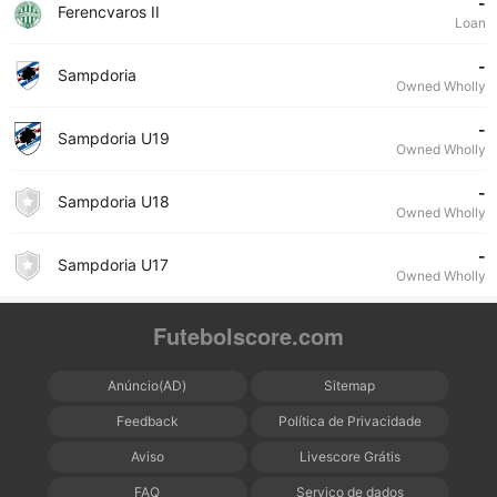
-
Ferencvaros II
Loan
-
Sampdoria
Owned Wholly
-
Sampdoria U19
Owned Wholly
-
Sampdoria U18
Owned Wholly
-
Sampdoria U17
Owned Wholly
Futebolscore.com
Anúncio(AD)
Sitemap
Feedback
Política de Privacidade
Aviso
Livescore Grátis
FAQ
Serviço de dados