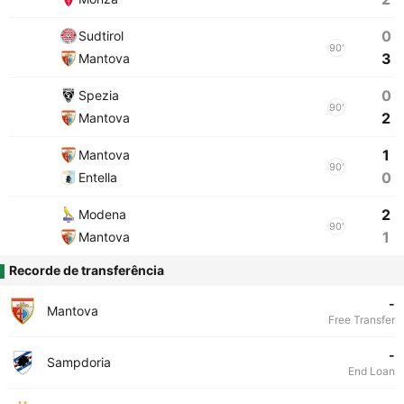
0
Sudtirol
90'
3
Mantova
0
Spezia
90'
2
Mantova
1
Mantova
90'
0
Entella
2
Modena
90'
1
Mantova
Recorde de transferência
-
Mantova
Free Transfer
-
Sampdoria
End Loan