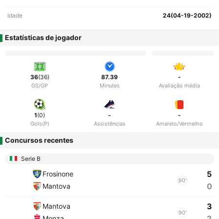
Idade
24(04-19-2002)
Estatísticas de jogador
36
(36)
87.39
-
GS/GP
Minutes
Avaliação média
1
(0)
-
-
Gols(P)
Assistências
Amarelo/Vermelho
Concursos recentes
Serie B
5
Frosinone
90'
0
Mantova
3
Mantova
90'
2
Monza