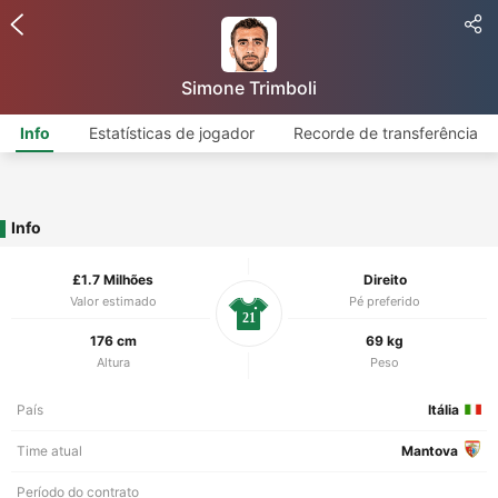
Simone Trimboli
Info
Estatísticas de jogador
Recorde de transferência
Info
£1.7 Milhões
Direito
Valor estimado
Pé preferido
21
176 cm
69 kg
Altura
Peso
País
Itália
Time atual
Mantova
Período do contrato