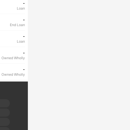
-
Loan
-
End Loan
-
Loan
-
Owned Wholly
-
Owned Wholly