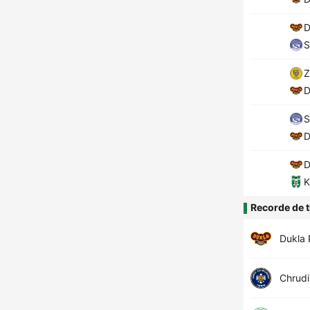
D
S
Z
D
S
D
D
K
Recorde de t
Dukla 
Chrud