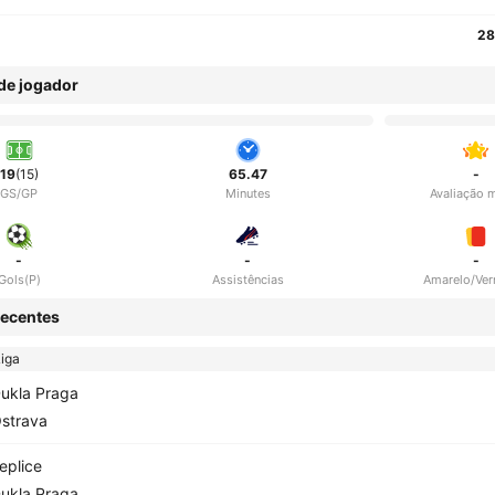
28
 de jogador
19
(15)
65.47
-
GS/GP
Minutes
Avaliação 
-
-
-
Gols(P)
Assistências
Amarelo/Ve
ecentes
iga
ukla Praga
strava
eplice
ukla Praga