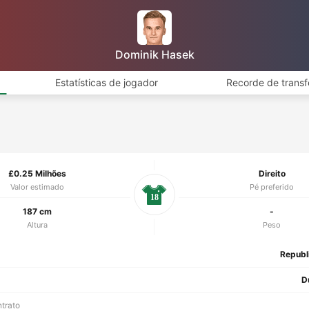
Dominik Hasek
Estatísticas de jogador
Recorde de transf
£0.25 Milhões
Direito
Valor estimado
Pé preferido
18
187 cm
-
Altura
Peso
Republ
D
ntrato