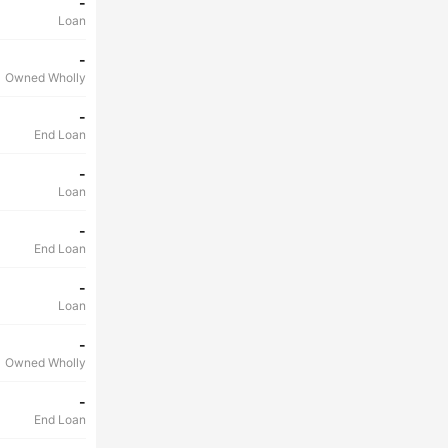
-
Loan
-
Owned Wholly
-
End Loan
-
Loan
-
End Loan
-
Loan
-
Owned Wholly
-
End Loan