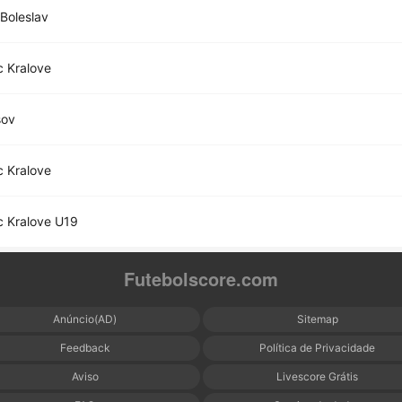
Boleslav
 Kralove
sov
 Kralove
 Kralove U19
Futebolscore.com
Anúncio(AD)
Sitemap
Feedback
Política de Privacidade
Aviso
Livescore Grátis