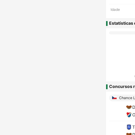
Idade
Estatísticas
Concursos r
Chance L
D
O
T
D