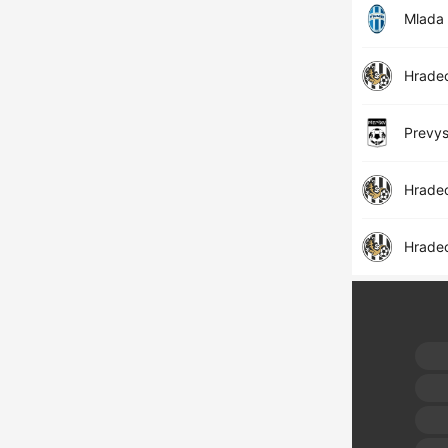
Mlada 
Hradec
Prevy
Hradec
Hradec