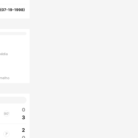
(07-19-1998)
média
rmelho
0
90'
3
2
7'
0