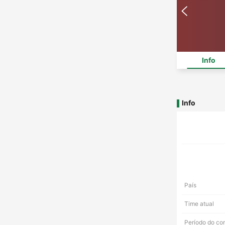
Info
Info
País
Time atual
Período do co