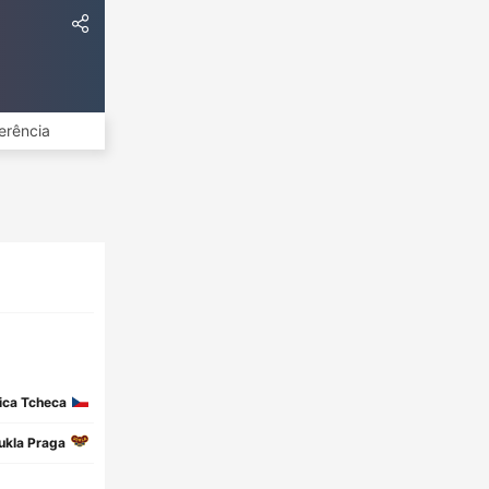
erência
ica Tcheca
ukla Praga