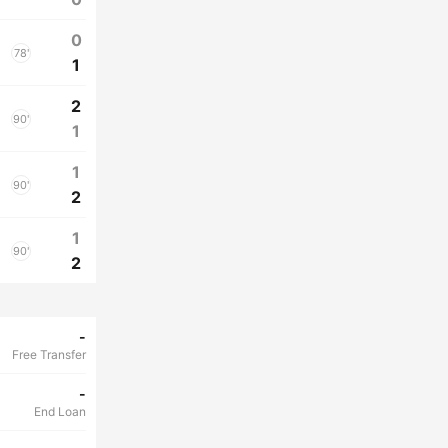
0
78'
1
2
90'
1
1
90'
2
1
90'
2
-
Free Transfer
-
End Loan