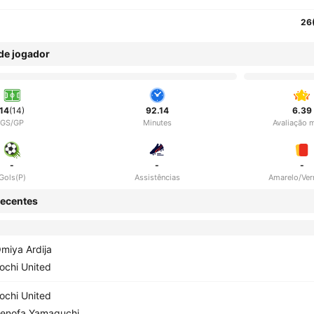
26
 de jogador
14
(14)
92.14
6.39
GS/GP
Minutes
Avaliação 
-
-
-
Gols(P)
Assistências
Amarelo/Ve
ecentes
miya Ardija
ochi United
ochi United
enofa Yamaguchi