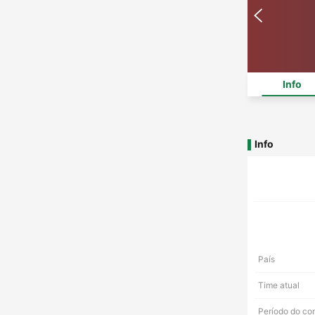
Info
Info
País
Time atual
Período do co