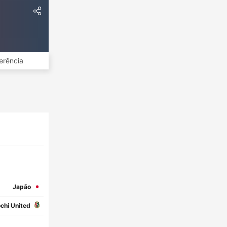
erência
Japão
chi United