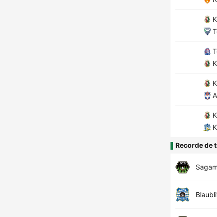
K
T
T
K
K
A
K
K
Recorde de t
Sagam
Blaubli