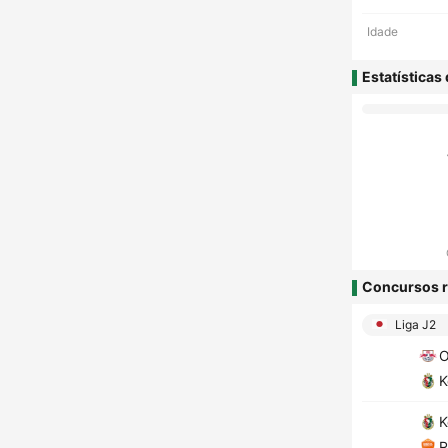
Idade
Estatísticas
Concursos r
Liga J2
O
K
K
R