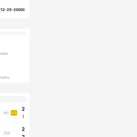
(12-25-2000)
média
rmelho
2
6.5
90'
1
2
120'
2