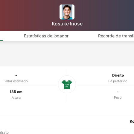
Kosuke Inose
Estatísticas de jogador
Recorde de transf
-
Direito
Valor estimado
Pé preferido
17
185 cm
-
Altura
Peso
Ko
ntrato