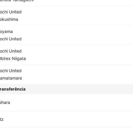
ochi United
okushima
oyama
ochi United
ochi United
lbirex Niigata
ochi United
amatamare
ransferência
ihara
tz