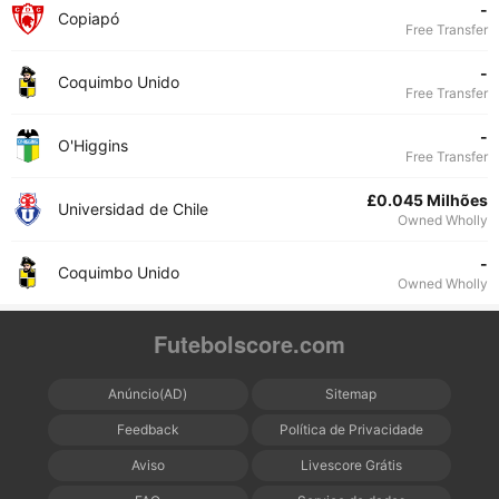
-
Copiapó
Free Transfer
-
Coquimbo Unido
Free Transfer
-
O'Higgins
Free Transfer
£0.045 Milhões
Universidad de Chile
Owned Wholly
-
Coquimbo Unido
Owned Wholly
Futebolscore.com
Anúncio(AD)
Sitemap
Feedback
Política de Privacidade
Aviso
Livescore Grátis