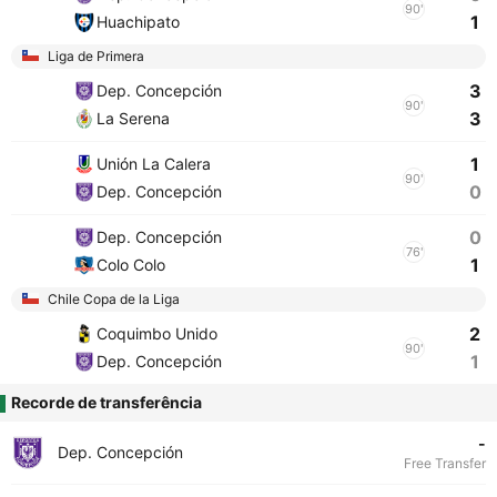
90'
1
Huachipato
Liga de Primera
3
Dep. Concepción
90'
3
La Serena
1
Unión La Calera
90'
0
Dep. Concepción
0
Dep. Concepción
76'
1
Colo Colo
Chile Copa de la Liga
2
Coquimbo Unido
90'
1
Dep. Concepción
Recorde de transferência
-
Dep. Concepción
Free Transfer