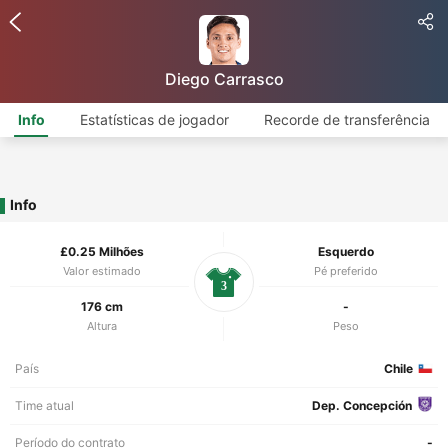
Diego Carrasco
Info
Estatísticas de jogador
Recorde de transferência
Info
£0.25 Milhões
Esquerdo
Valor estimado
Pé preferido
3
176 cm
-
Altura
Peso
País
Chile
Time atual
Dep. Concepción
Período do contrato
-