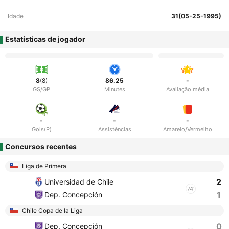
Idade
31(05-25-1995)
Estatísticas de jogador
8
(8)
86.25
-
GS/GP
Minutes
Avaliação média
-
-
-
Gols(P)
Assistências
Amarelo/Vermelho
Concursos recentes
Liga de Primera
2
Universidad de Chile
74'
1
Dep. Concepción
Chile Copa de la Liga
0
Dep. Concepción