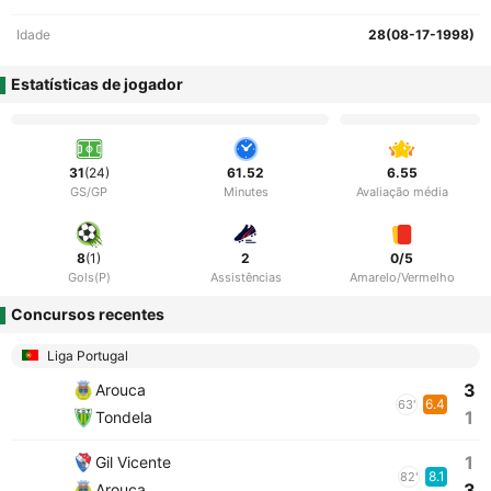
Idade
28(08-17-1998)
Estatísticas de jogador
31
(24)
61.52
6.55
GS/GP
Minutes
Avaliação média
8
(1)
2
0/5
Gols(P)
Assistências
Amarelo/Vermelho
Concursos recentes
Liga Portugal
3
Arouca
6.4
63'
1
Tondela
1
Gil Vicente
8.1
82'
3
Arouca