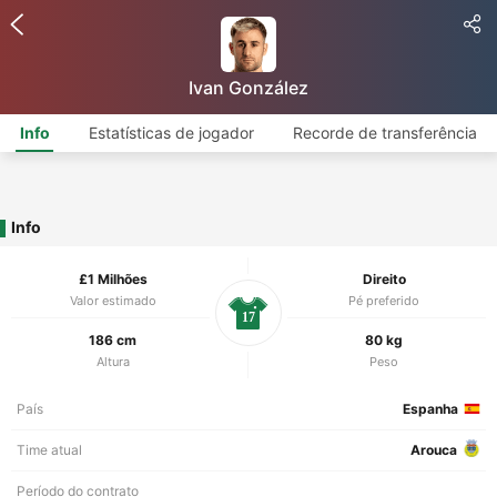
Ivan González
Info
Estatísticas de jogador
Recorde de transferência
Info
£1 Milhões
Direito
Valor estimado
Pé preferido
17
186 cm
80 kg
Altura
Peso
País
Espanha
Time atual
Arouca
Período do contrato