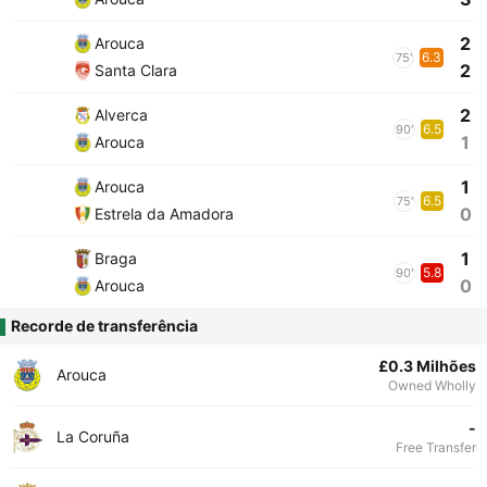
2
Arouca
6.3
75'
2
Santa Clara
2
Alverca
6.5
90'
1
Arouca
1
Arouca
6.5
75'
0
Estrela da Amadora
1
Braga
5.8
90'
0
Arouca
Recorde de transferência
£0.3 Milhões
Arouca
Owned Wholly
-
La Coruña
Free Transfer