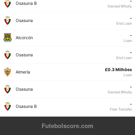
-
Osasuna B
Owned Wholly
-
Osasuna
End Loan
-
Alcorcón
Loan
-
Osasuna
End Loan
£0.3 Milhões
Almería
Loan
-
Osasuna
Owned Wholly
-
Osasuna B
Free Transfer
Futebolscore.com