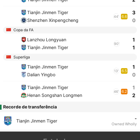
3
Tianjin Jinmen Tiger
6.6
44'
0
Shenzhen Xinpengcheng
Copa da FA
1
Lanzhou Longyuan
90'
1
Tianjin Jinmen Tiger
Superliga
1
Tianjin Jinmen Tiger
6.5
13'
0
Dalian Yingbo
1
Tianjin Jinmen Tiger
6.2
46'
2
Henan Songshan Longmen
Recorde de transferência
-
Tianjin Jinmen Tiger
Owned Wholly