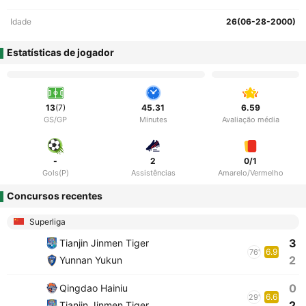
Idade
26(06-28-2000)
Estatísticas de jogador
13
(7)
45.31
6.59
GS/GP
Minutes
Avaliação média
-
2
0/1
Gols(P)
Assistências
Amarelo/Vermelho
Concursos recentes
Superliga
3
Tianjin Jinmen Tiger
6.9
76'
2
Yunnan Yukun
0
Qingdao Hainiu
6.6
29'
2
Tianjin Jinmen Tiger