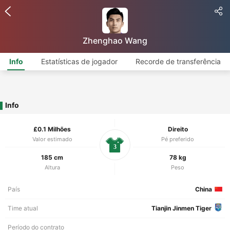
Zhenghao Wang
Info
Estatísticas de jogador
Recorde de transferência
Info
£0.1 Milhões
Direito
Valor estimado
Pé preferido
3
185 cm
78 kg
Altura
Peso
País
China
Time atual
Tianjin Jinmen Tiger
Período do contrato