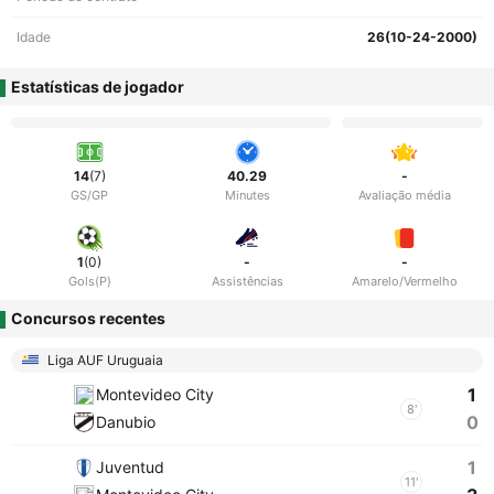
Idade
26(10-24-2000)
Estatísticas de jogador
14
(7)
40.29
-
GS/GP
Minutes
Avaliação média
1
(0)
-
-
Gols(P)
Assistências
Amarelo/Vermelho
Concursos recentes
Liga AUF Uruguaia
1
Montevideo City
8'
0
Danubio
1
Juventud
11'