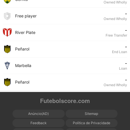
Owned Wholly
-
Free player
Owned Wholly
-
River Plate
Free Transfer
-
Peñarol
End Loan
-
Marbella
Loan
-
Peñarol
Owned Wholly
Futebolscore.com
Anúncio(AD)
Sitemap
Feedback
Política de Privacidade