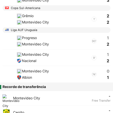
3
Montevideo City
Copa Sul-Americana
2
Grêmio
1'
2
Montevideo City
Liga AUF Uruguaia
1
Progreso
90'
2
Montevideo City
1
Montevideo City
9'
2
Nacional
0
Montevideo City
74'
1
Albion
Recorde de transferência
-
Montevideo City
Free Transfer
-
Cerrito