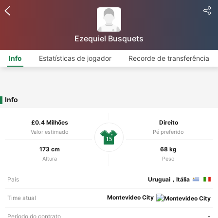
Ezequiel Busquets
Info
Estatísticas de jogador
Recorde de transferência
Info
£0.4 Milhões
Direito
Valor estimado
Pé preferido
15
173 cm
68 kg
Altura
Peso
País
Uruguai，Itália
Montevideo City
Time atual
Período do contrato
-