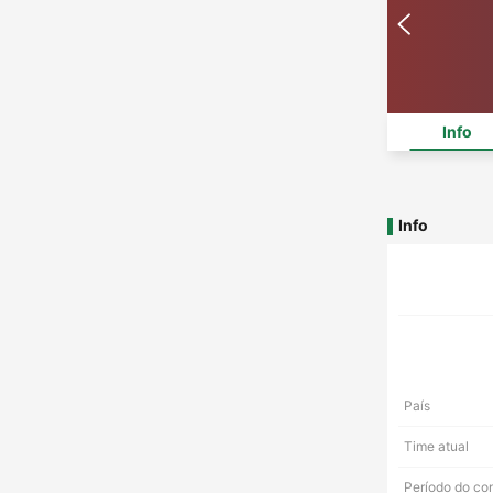
Info
Info
País
Time atual
Período do co