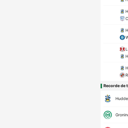
H
C
H
L
H
H
R
Recorde de t
Hudder
Groni