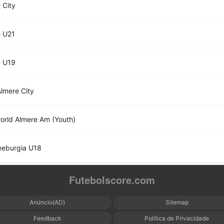
 City
e U21
e U19
lmere City
rld Almere Am (Youth)
eeburgia U18
Futebolscore.com
Anúncio(AD)
Sitemap
Feedback
Política de Privacidade