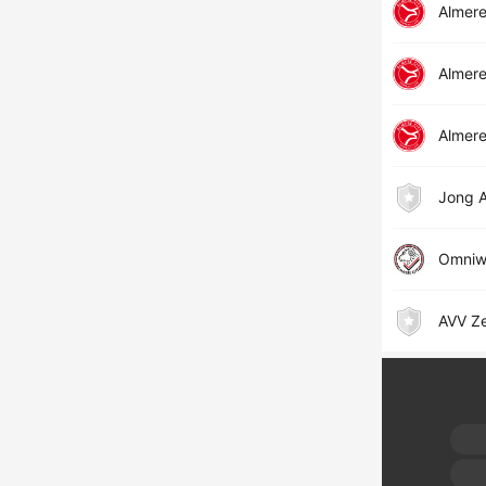
Almere
Almer
Almer
Jong A
Omniwo
AVV Z