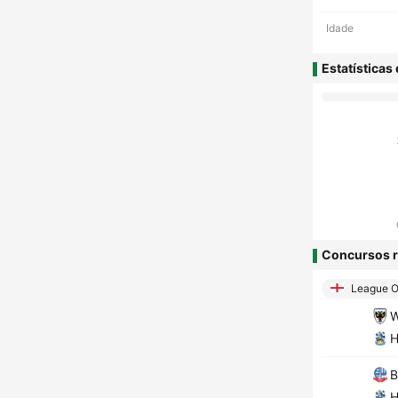
Idade
Estatísticas
Concursos r
League On
W
H
B
H