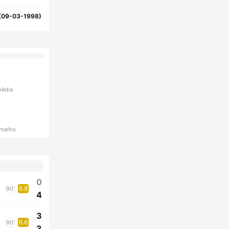
(09-03-1998)
média
rmelho
0
6.8
90'
4
3
6.6
90'
3