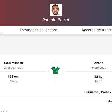
Radinio Balker
Estatísticas de jogador
Recorde de transf
£0.4 Milhões
Direito
Valor estimado
Pé preferido
12
193 cm
82 kg
Altura
Peso
Suriname，Países 
Hu
ntrato