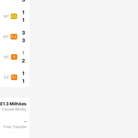
1
6.5
90'
1
3
6.4
90'
3
1
6
65'
2
1
6.1
63'
1
£1.3 Milhões
Owned Wholly
-
Free Transfer