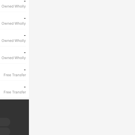
-
Owned Wholly
-
Owned Wholly
-
Owned Wholly
-
Owned Wholly
-
Free Transfer
-
Free Transfer