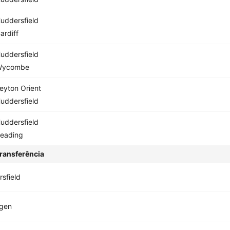
uddersfield
ardiff
uddersfield
Wycombe
eyton Orient
uddersfield
uddersfield
eading
ransferência
sfield
ngen