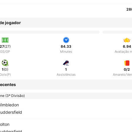
28
 de jogador
27
(27)
84.33
6.94
GS/GP
Minutes
Avaliação 
1
(0)
1
0/2
Gols(P)
Assistências
Amarelo/Ve
ecentes
e (3ª Divisão)
imbledon
uddersfield
olton
uddersfield