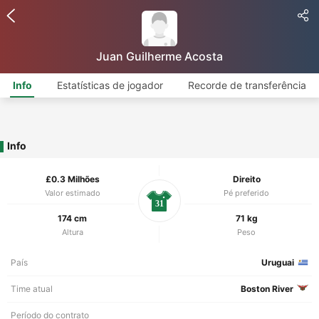
Juan Guilherme Acosta
Info
Estatísticas de jogador
Recorde de transferência
Info
£0.3 Milhões
Direito
Valor estimado
Pé preferido
31
174 cm
71 kg
Altura
Peso
País
Uruguai
Time atual
Boston River
Período do contrato