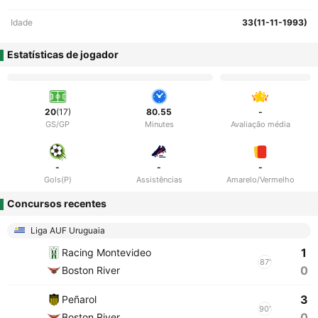
Idade
33(11-11-1993)
Estatísticas de jogador
20
(17)
80.55
-
GS/GP
Minutes
Avaliação média
-
-
-
Gols(P)
Assistências
Amarelo/Vermelho
Concursos recentes
Liga AUF Uruguaia
1
Racing Montevideo
87'
0
Boston River
3
Peñarol
90'
0
Boston River