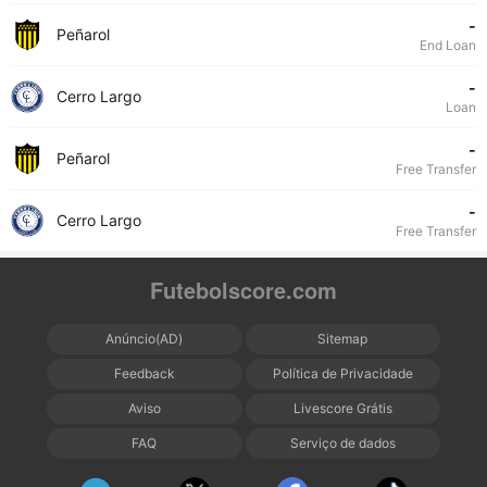
-
Peñarol
End Loan
-
Cerro Largo
Loan
-
Peñarol
Free Transfer
-
Cerro Largo
Free Transfer
Futebolscore.com
Anúncio(AD)
Sitemap
Feedback
Política de Privacidade
Aviso
Livescore Grátis
FAQ
Serviço de dados