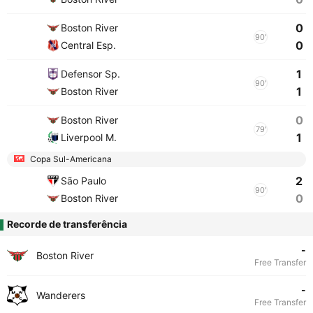
0
Boston River
90'
0
Central Esp.
1
Defensor Sp.
90'
1
Boston River
0
Boston River
79'
1
Liverpool M.
Copa Sul-Americana
2
São Paulo
90'
0
Boston River
Recorde de transferência
-
Boston River
Free Transfer
-
Wanderers
Free Transfer