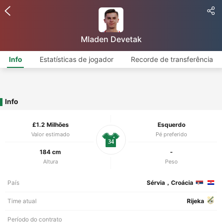
Mladen Devetak
Info
Estatísticas de jogador
Recorde de transferência
Info
£1.2 Milhões
Esquerdo
Valor estimado
Pé preferido
34
184 cm
-
Altura
Peso
País
Sérvia，Croácia
Time atual
Rijeka
Período do contrato