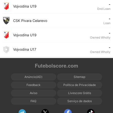
-
Vojvodina U19
End Loan
-
CSK Pivara Celarevo
Loan
-
Vojvodina U19
Owned Wholly
-
Vojvodina U17
Owned Wholly
Futebolscore.com
Anúncio(AD)
Sitemap
Feedback
Política de Privacidade
Aviso
Livescore Grátis
FAQ
Serviço de dados