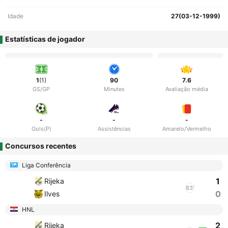
Idade
27(03-12-1999)
Estatísticas de jogador
1
(1)
90
7.6
GS/GP
Minutes
Avaliação média
-
-
-
Gols(P)
Assistências
Amarelo/Vermelho
Concursos recentes
Liga Conferência
1
Rijeka
83'
0
Ilves
HNL
2
Rijeka