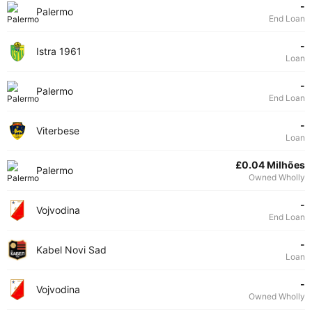
-
Palermo
End Loan
-
Istra 1961
Loan
-
Palermo
End Loan
-
Viterbese
Loan
£0.04 Milhões
Palermo
Owned Wholly
-
Vojvodina
End Loan
-
Kabel Novi Sad
Loan
-
Vojvodina
Owned Wholly