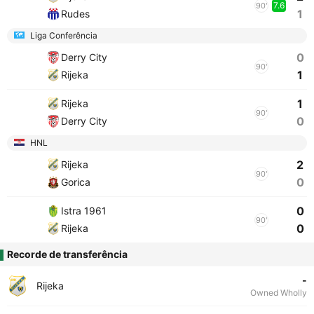
7.6
90'
1
Rudes
Liga Conferência
0
Derry City
90'
1
Rijeka
1
Rijeka
90'
0
Derry City
HNL
2
Rijeka
90'
0
Gorica
0
Istra 1961
90'
0
Rijeka
Recorde de transferência
-
Rijeka
Owned Wholly