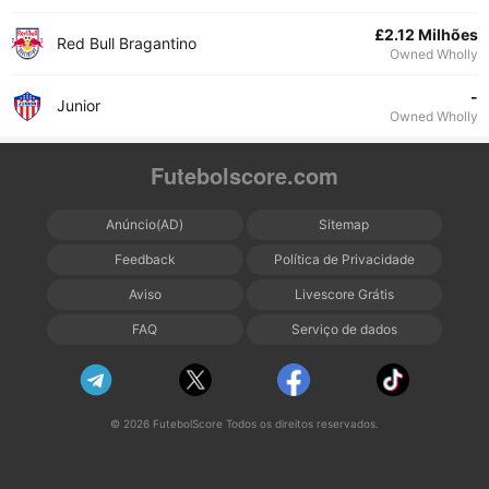
£2.12 Milhões
Red Bull Bragantino
Owned Wholly
-
Junior
Owned Wholly
Futebolscore.com
Anúncio(AD)
Sitemap
Feedback
Política de Privacidade
Aviso
Livescore Grátis
FAQ
Serviço de dados
© 2026 FutebolScore Todos os direitos reservados.