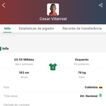
Cesar Villarreal
Info
Estatísticas de jogador
Recorde de transferência
Info
£0.55 Milhões
Esquerdo
Valor estimado
Pé preferido
4
183 cm
76 kg
Altura
Peso
País
Colômbia
Time atual
Atl. Nacional
Período do contrato