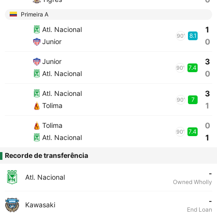
Primeira A
1
Atl. Nacional
8.1
90'
0
Junior
3
Junior
7.4
90'
0
Atl. Nacional
3
Atl. Nacional
7
90'
1
Tolima
0
Tolima
7.4
90'
1
Atl. Nacional
Recorde de transferência
-
Atl. Nacional
Owned Wholly
-
Kawasaki
End Loan