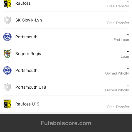
-
Raufoss
Free Transfer
-
SK Gjovik-Lyn
Free Transfer
-
Portsmouth
End Loan
-
Bognor Regis
Loan
-
Portsmouth
Owned Wholly
-
Portsmouth U18
Owned Wholly
-
Raufoss U19
Free Transfer
Futebolscore.com