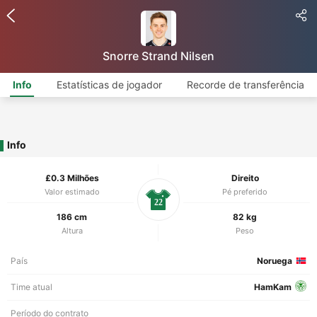
Snorre Strand Nilsen
Info
Estatísticas de jogador
Recorde de transferência
Info
£0.3 Milhões
Direito
Valor estimado
Pé preferido
22
186 cm
82 kg
Altura
Peso
País
Noruega
Time atual
HamKam
Período do contrato