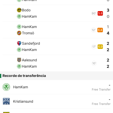
3
Bodo
5.8
90'
0
HamKam
1
HamKam
6.4
12'
4
Tromsö
2
Sandefjord
6.9
17'
2
HamKam
2
Aalesund
10'
2
HamKam
Recorde de transferência
-
HamKam
Free Transfer
-
Kristiansund
Free Transfer