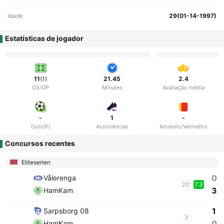
Idade
29(01-14-1997)
Estatísticas de jogador
11
(1)
21.45
2.4
GS/GP
Minutes
Avaliação média
-
1
-
Gols(P)
Assistências
Amarelo/Vermelho
Concursos recentes
Eliteserien
0
Vålerenga
7.3
20'
3
HamKam
1
Sarpsborg 08
3'
0
HamKam