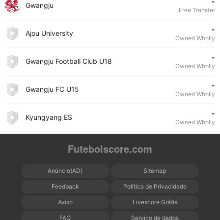
-
Gwangju
Free Transfer
-
Ajou University
Owned Wholly
-
Gwangju Football Club U18
Owned Wholly
-
Gwangju FC U15
Owned Wholly
-
Kyungyang ES
Owned Wholly
Futebolscore.com
Anúncio(AD)
Sitemap
Feedback
Política de Privacidade
Aviso
Livescore Grátis
FAQ
Serviço de dados