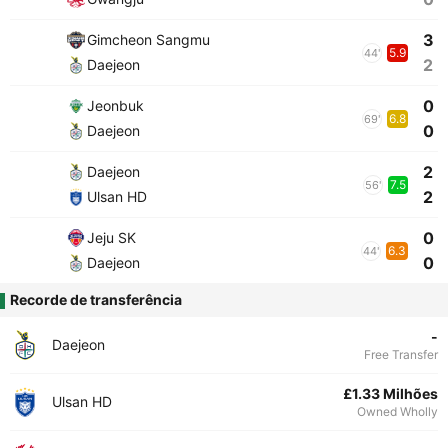
3
Gimcheon Sangmu
5.9
44'
2
Daejeon
0
Jeonbuk
6.8
69'
0
Daejeon
2
Daejeon
7.5
56'
2
Ulsan HD
0
Jeju SK
6.3
44'
0
Daejeon
Recorde de transferência
-
Daejeon
Free Transfer
£1.33 Milhões
Ulsan HD
Owned Wholly