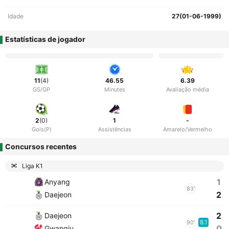
Idade
27(01-06-1999)
Estatísticas de jogador
11
(4)
46.55
6.39
GS/GP
Minutes
Avaliação média
2
(0)
1
-
Gols(P)
Assistências
Amarelo/Vermelho
Concursos recentes
Liga K1
1
Anyang
83'
2
Daejeon
2
Daejeon
8.1
90'
0
Gwangju