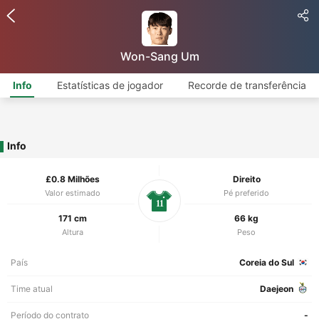
Won-Sang Um
Info
Estatísticas de jogador
Recorde de transferência
Info
£0.8 Milhões
Direito
Valor estimado
Pé preferido
11
171 cm
66 kg
Altura
Peso
País
Coreia do Sul
Time atual
Daejeon
Período do contrato
-