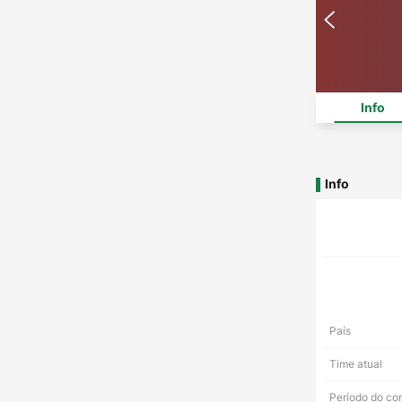
Info
Info
País
Time atual
Período do co