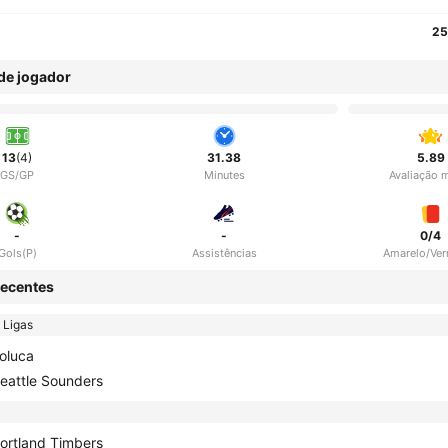
25
 de jogador
13
(4)
31.38
5.89
GS/GP
Minutes
Avaliação 
-
-
0/4
Gols(P)
Assistências
Amarelo/Ve
ecentes
 Ligas
oluca
eattle Sounders
ortland Timbers