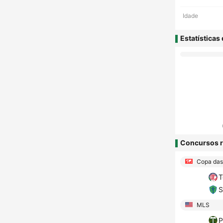
Idade
Estatísticas
Concursos r
Copa das
T
S
MLS
P