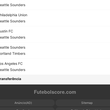
eattle Sounders
hiladelphia Union
eattle Sounders
ustin FC
eattle Sounders
eattle Sounders
ortland Timbers
os Angeles FC
eattle Sounders
ransferência
Futebolscore.com
Anúncio(AD)
Sitemap