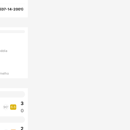
(07-14-2001)
média
rmelho
3
6.6
90'
0
2