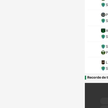
S
P
S
A
S
S
P
L
S
Recorde de t