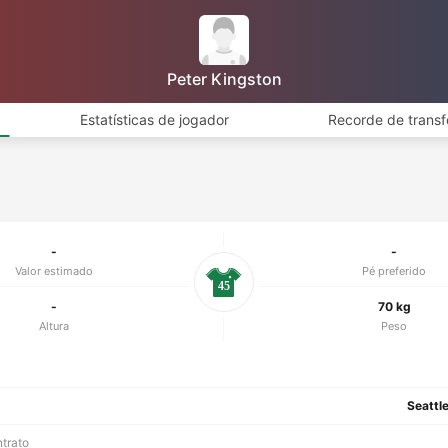
Peter Kingston
Estatísticas de jogador
Recorde de transf
-
-
Valor estimado
Pé preferido
45
-
70 kg
Altura
Peso
Seattl
ntrato