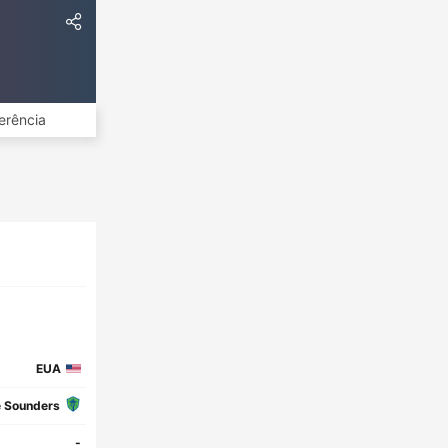
erência
EUA
e Sounders
-