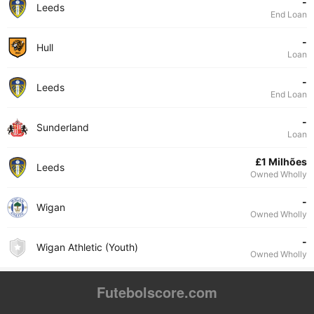
-
Leeds
End Loan
-
Hull
Loan
-
Leeds
End Loan
-
Sunderland
Loan
£1 Milhões
Leeds
Owned Wholly
-
Wigan
Owned Wholly
-
Wigan Athletic (Youth)
Owned Wholly
Futebolscore.com