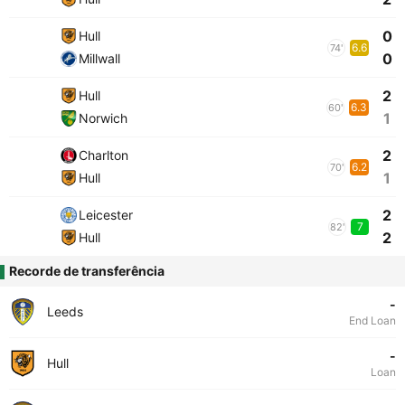
0
Hull
6.6
74'
0
Millwall
2
Hull
6.3
60'
1
Norwich
2
Charlton
6.2
70'
1
Hull
2
Leicester
7
82'
2
Hull
Recorde de transferência
-
Leeds
End Loan
-
Hull
Loan