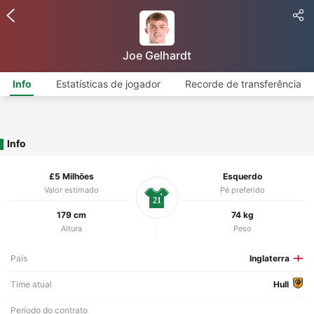
Joe Gelhardt
Info
Estatísticas de jogador
Recorde de transferência
Info
£5 Milhões
Esquerdo
Valor estimado
Pé preferido
21
179 cm
74 kg
Altura
Peso
País
Inglaterra
Time atual
Hull
Período do contrato