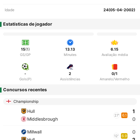
Idade
24(05-04-2002)
Estatísticas de jogador
15
(1)
13.13
6.15
GS/GP
Minutes
Avaliação média
-
2
0/1
Gols(P)
Assistências
Amarelo/Vermelho
Concursos recentes
Championship
1
Hull
6.1
27'
0
Middlesbrough
0
Millwall
6.9
12'
2
Hull