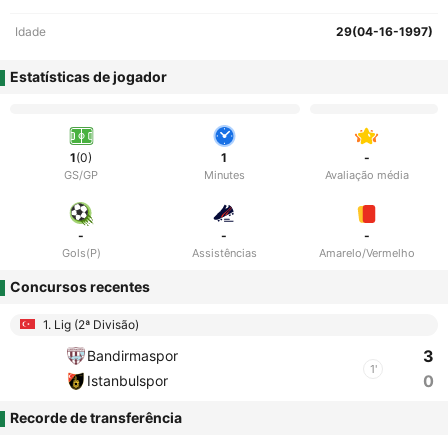
Idade
29(04-16-1997)
Estatísticas de jogador
1
(0)
1
-
GS/GP
Minutes
Avaliação média
-
-
-
Gols(P)
Assistências
Amarelo/Vermelho
Concursos recentes
1. Lig (2ª Divisão)
3
Bandirmaspor
1'
0
Istanbulspor
Recorde de transferência