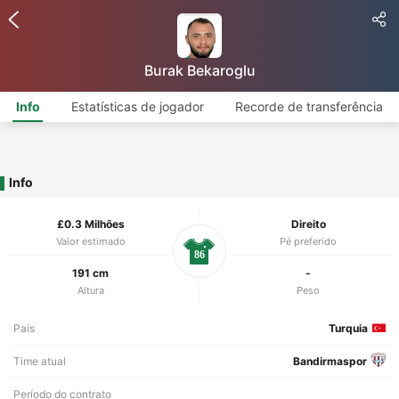
Burak Bekaroglu
Info
Estatísticas de jogador
Recorde de transferência
Info
£0.3 Milhões
Direito
Valor estimado
Pé preferido
86
191 cm
-
Altura
Peso
País
Turquia
Time atual
Bandirmaspor
Período do contrato