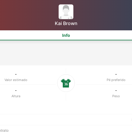
Kai Brown
Info
-
-
Valor estimado
Pé preferido
36
-
-
Altura
Peso
ntrato