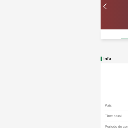
Info
País
Time atual
Período do co