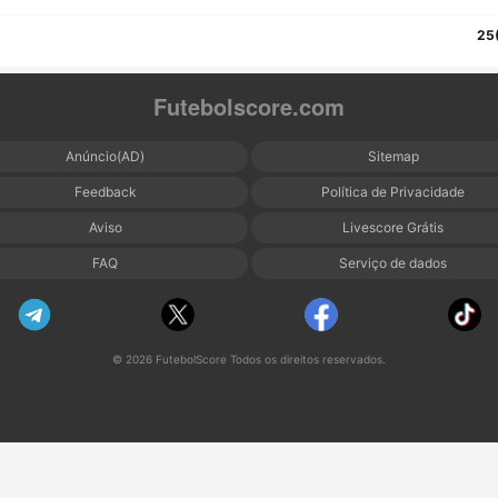
25
Futebolscore.com
Anúncio(AD)
Sitemap
Feedback
Política de Privacidade
Aviso
Livescore Grátis
FAQ
Serviço de dados
© 2026 FutebolScore Todos os direitos reservados.