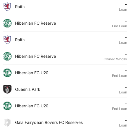
-
Raith
Loan
-
Hibernian FC Reserve
End Loan
-
Raith
Loan
-
Hibernian FC Reserve
Owned Wholly
-
Hibernian FC U20
End Loan
-
Queen's Park
Loan
-
Hibernian FC U20
End Loan
-
Gala Fairydean Rovers FC Reserves
Loan