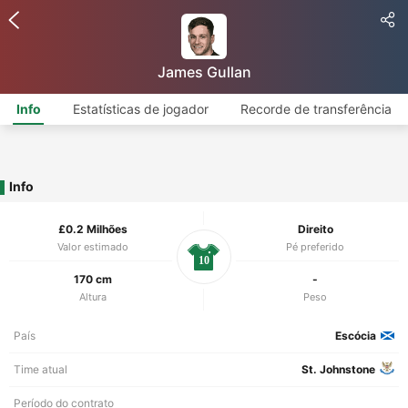
James Gullan
Info
Estatísticas de jogador
Recorde de transferência
Info
£0.2 Milhões
Direito
Valor estimado
Pé preferido
10
170 cm
-
Altura
Peso
País
Escócia
Time atual
St. Johnstone
Período do contrato