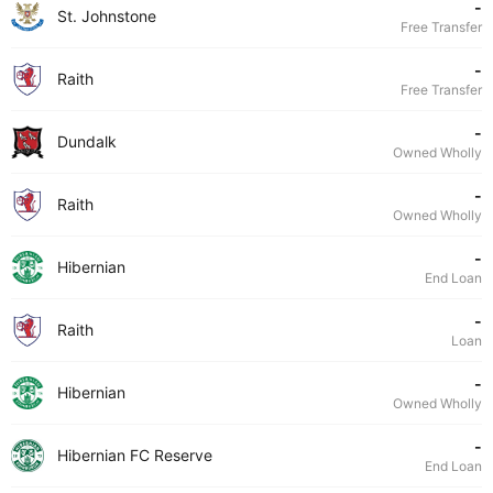
-
St. Johnstone
Free Transfer
-
Raith
Free Transfer
-
Dundalk
Owned Wholly
-
Raith
Owned Wholly
-
Hibernian
End Loan
-
Raith
Loan
-
Hibernian
Owned Wholly
-
Hibernian FC Reserve
End Loan