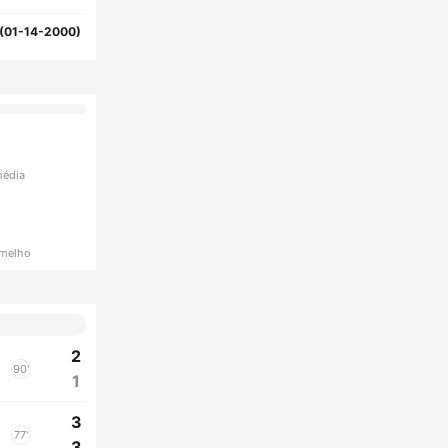
(01-14-2000)
média
rmelho
2
90'
1
3
77'
3