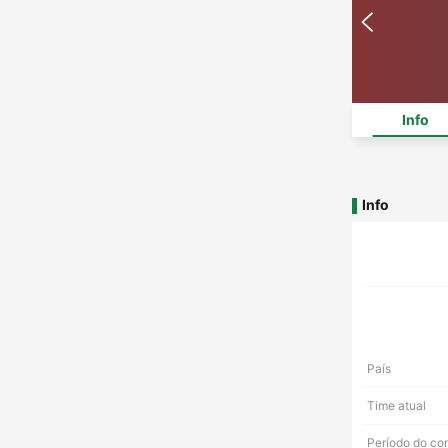
Info
Info
País
Time atual
Período do co