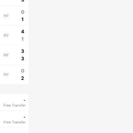
0
90'
1
4
80'
1
3
88'
3
0
90'
2
-
Free Transfer
-
Free Transfer