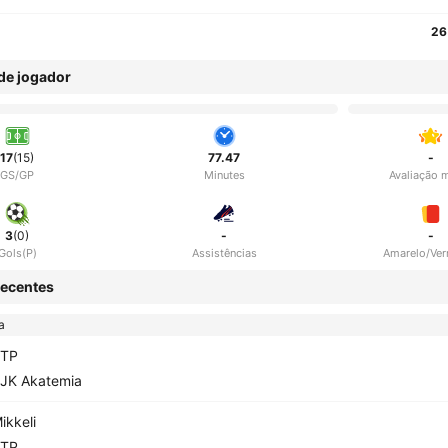
26
 de jogador
17
(15)
77.47
-
GS/GP
Minutes
Avaliação 
3
(0)
-
-
Gols(P)
Assistências
Amarelo/Ve
ecentes
a
TP
JK Akatemia
ikkeli
TP