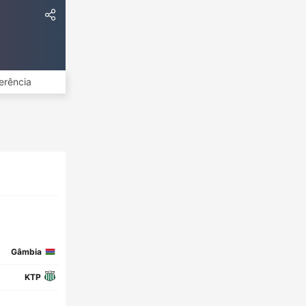
erência
Gâmbia
KTP