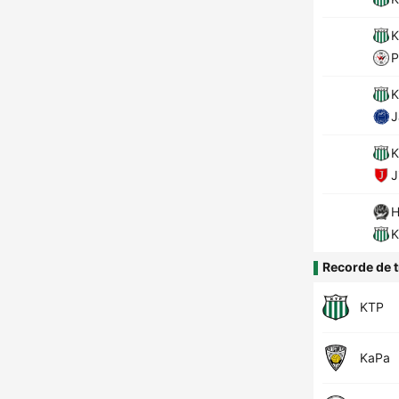
K
P
K
J
K
J
H
K
Recorde de t
KTP
KaPa