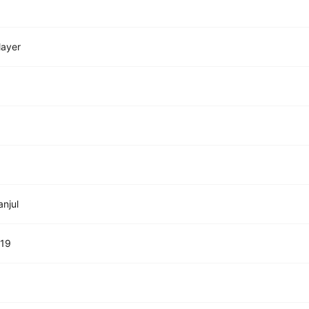
layer
anjul
U19