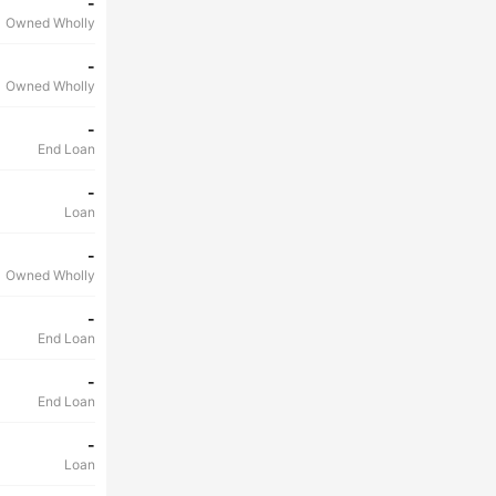
-
Owned Wholly
-
Owned Wholly
-
End Loan
-
Loan
-
Owned Wholly
-
End Loan
-
End Loan
-
Loan