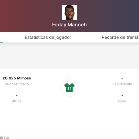
Foday Manneh
Estatísticas de jogador
Recorde de transf
£0.025 Milhões
-
Valor estimado
Pé preferido
17
-
-
Altura
Peso
ntrato