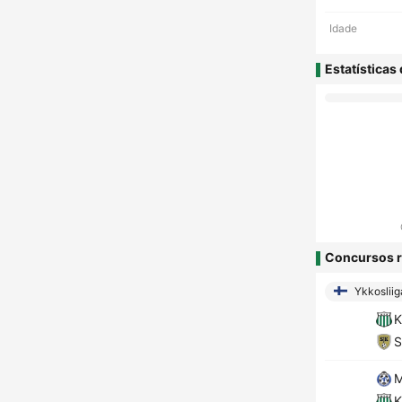
Idade
Estatísticas
Concursos r
Ykkosliig
K
S
M
K