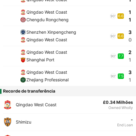
1
Qingdao West Coast
6.6
90'
1
Chengdu Rongcheng
3
Shenzhen Xinpengcheng
6.6
90'
0
Qingdao West Coast
2
Qingdao West Coast
7.7
90'
1
Shanghai Port
3
Qingdao West Coast
7.5
90'
1
Zhejiang Professional
Recorde de transferência
£0.34 Milhões
Qingdao West Coast
Owned Wholly
-
Shimizu
End Loan