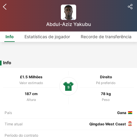
Abdul-Aziz Yakubu
Info
Estatísticas de jogador
Recorde de transferência
Info
£1.5 Milhões
Direito
Valor estimado
Pé preferido
9
187 cm
78 kg
Altura
Peso
País
Gana
Time atual
Qingdao West Coast
Período do contrato