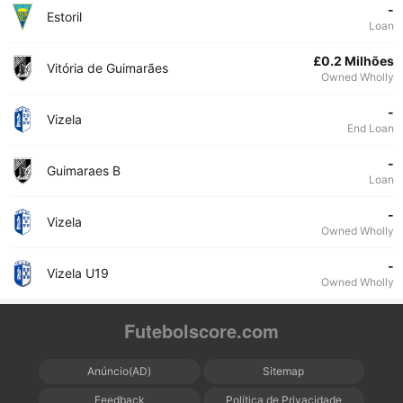
-
Estoril
Loan
£0.2 Milhões
Vitória de Guimarães
Owned Wholly
-
Vizela
End Loan
-
Guimaraes B
Loan
-
Vizela
Owned Wholly
-
Vizela U19
Owned Wholly
Futebolscore.com
Anúncio(AD)
Sitemap
Feedback
Política de Privacidade