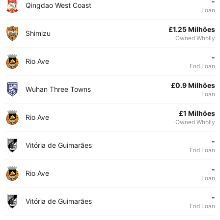
-
Qingdao West Coast
Loan
£1.25 Milhões
Shimizu
Owned Wholly
-
Rio Ave
End Loan
£0.9 Milhões
Wuhan Three Towns
Loan
£1 Milhões
Rio Ave
Owned Wholly
-
Vitória de Guimarães
End Loan
-
Rio Ave
Loan
-
Vitória de Guimarães
End Loan