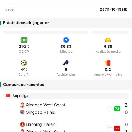
Idade
28(11-10-1998)
Estatísticas de jogador
21
(21)
89.33
6.88
GS/GP
Minutes
Avaliação média
4
(1)
6
0/2
Gols(P)
Assistências
Amarelo/Vermelho
Concursos recentes
Superliga
2
Qingdao West Coast
7.1
90'
0
Qingdao Hainiu
0
Liaoning Tieren
5.7
90'
1
Qingdao West Coast