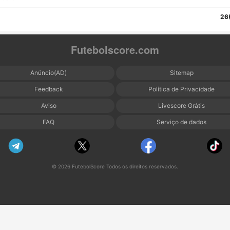
26
Futebolscore.com
Anúncio(AD)
Sitemap
Feedback
Política de Privacidade
Aviso
Livescore Grátis
FAQ
Serviço de dados
© 2026 FutebolScore Todos os direitos reservados.