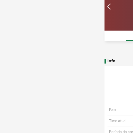
Info
País
Time atual
Período do co