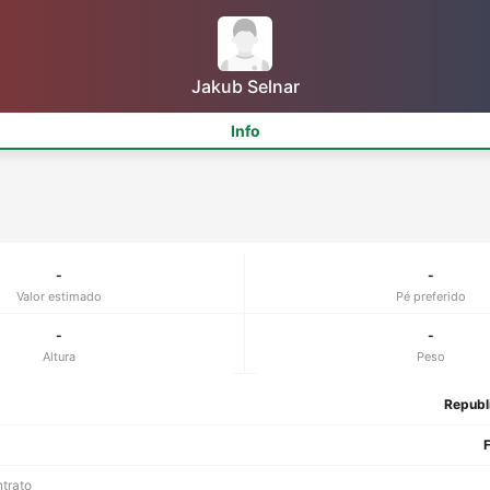
Jakub Selnar
Info
-
-
Valor estimado
Pé preferido
-
-
Altura
Peso
Republ
F
ntrato