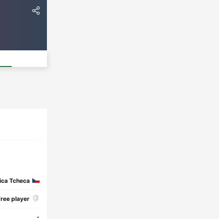
ica Tcheca
ree player
-