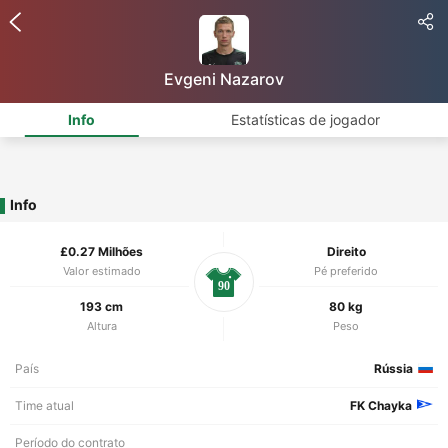
Evgeni Nazarov
Info
Estatísticas de jogador
Info
£0.27 Milhões
Direito
Valor estimado
Pé preferido
90
193 cm
80 kg
Altura
Peso
País
Rússia
Time atual
FK Chayka
Período do contrato