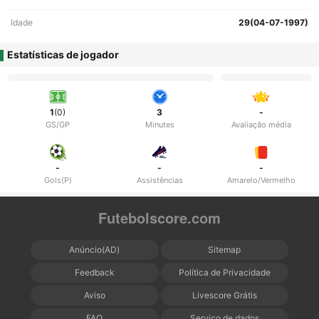
Idade
29(04-07-1997)
Estatísticas de jogador
1
(0)
3
-
GS/GP
Minutes
Avaliação média
-
-
-
Gols(P)
Assistências
Amarelo/Vermelho
Futebolscore.com
Anúncio(AD)
Sitemap
Feedback
Política de Privacidade
Aviso
Livescore Grátis
FAQ
Serviço de dados