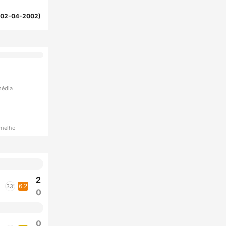
(02-04-2002)
média
rmelho
2
6.2
33'
0
0