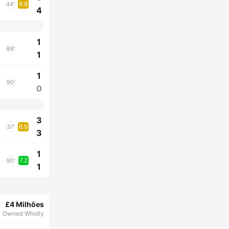
6.8
44'
4
1
88'
1
1
90'
0
3
6.9
37'
3
1
7.2
90'
1
£4 Milhões
Owned Wholly