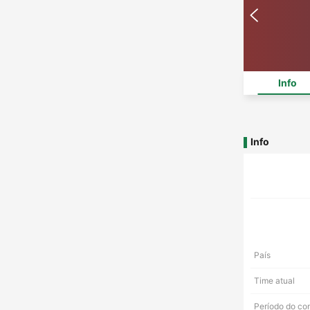
Info
Info
País
Time atual
Período do co