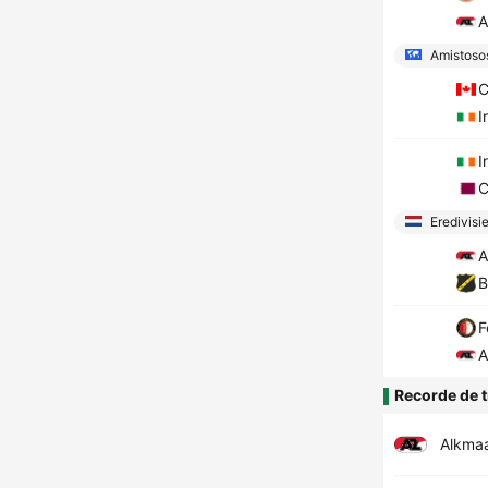
A
Amistosos
C
I
I
C
Eredivisi
A
B
F
A
Recorde de t
Alkma