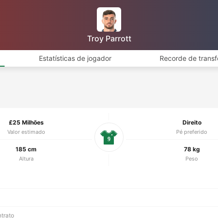
Troy Parrott
Estatísticas de jogador
Recorde de transf
£25 Milhões
Direito
Valor estimado
Pé preferido
9
185 cm
78 kg
Altura
Peso
ntrato