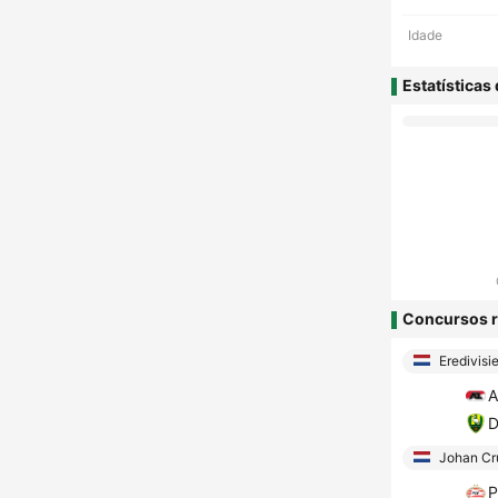
Idade
Estatísticas
Concursos r
Eredivisi
A
D
Johan Cru
P