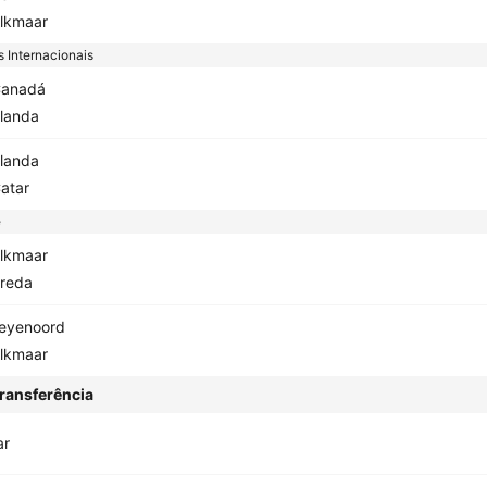
lkmaar
 Internacionais
anadá
rlanda
rlanda
atar
e
lkmaar
reda
eyenoord
lkmaar
ransferência
ar