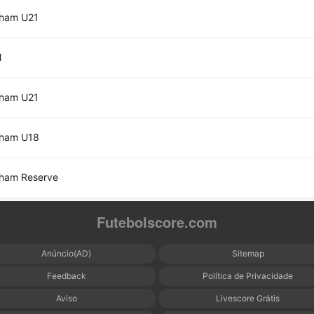
nham U21
l
nham U21
nham U18
nham Reserve
Futebolscore.com
Anúncio(AD)
Sitemap
Feedback
Política de Privacidade
Aviso
Livescore Grátis