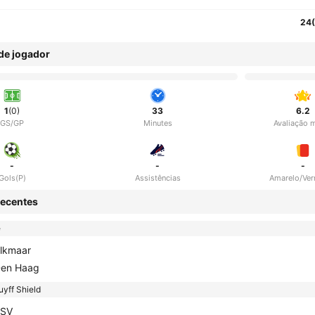
24
 de jogador
1
(0)
33
6.2
GS/GP
Minutes
Avaliação 
-
-
-
Gols(P)
Assistências
Amarelo/Ve
ecentes
e
lkmaar
en Haag
yff Shield
SV