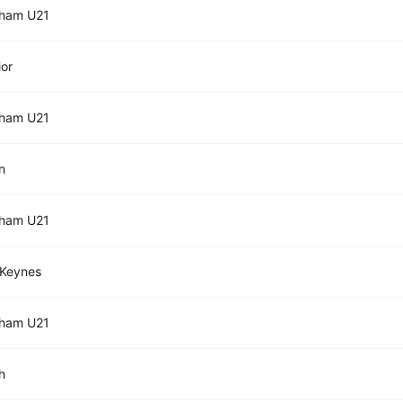
nham U21
ior
nham U21
n
nham U21
 Keynes
nham U21
h