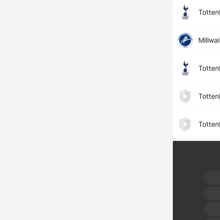
Totte
Millwal
Totte
Totte
Totte