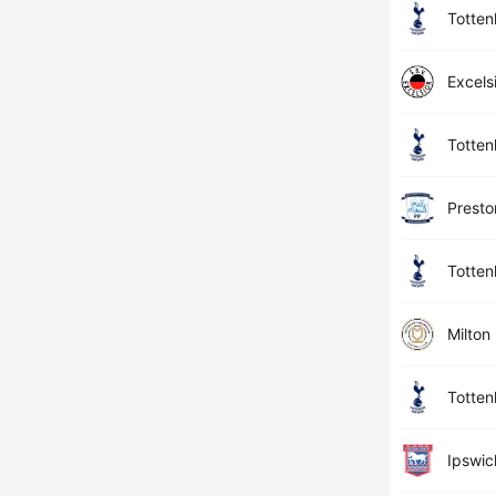
Totte
Excels
Totte
Presto
Totte
Milton
Totte
Ipswic