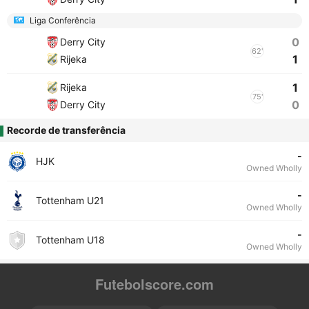
Liga Conferência
0
Derry City
62'
1
Rijeka
1
Rijeka
75'
0
Derry City
Recorde de transferência
-
HJK
Owned Wholly
-
Tottenham U21
Owned Wholly
-
Tottenham U18
Owned Wholly
Futebolscore.com