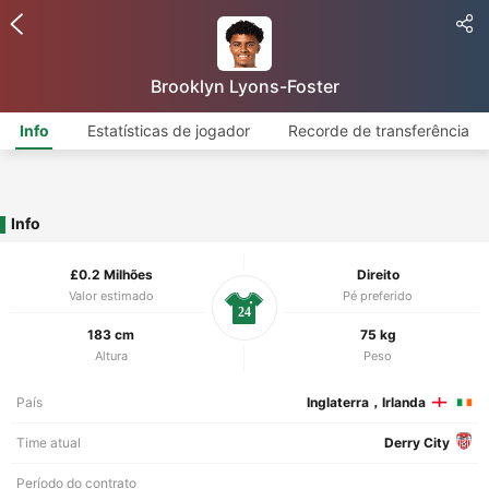
Brooklyn Lyons-Foster
Info
Estatísticas de jogador
Recorde de transferência
Info
£0.2 Milhões
Direito
Valor estimado
Pé preferido
24
183 cm
75 kg
Altura
Peso
País
Inglaterra，Irlanda
Time atual
Derry City
Período do contrato