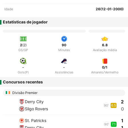
Idade
26(12-01-2000)
Estatísticas de jogador
2
(2)
90
6.8
GS/GP
Minutes
Avaliação média
-
-
0/1
Gols(P)
Assistências
Amarelo/Vermelho
Concursos recentes
Divisão Premier
2
Derry City
6.5
90'
0
Sligo Rovers
1
St. Patricks
7.1
90'
1
Derry City