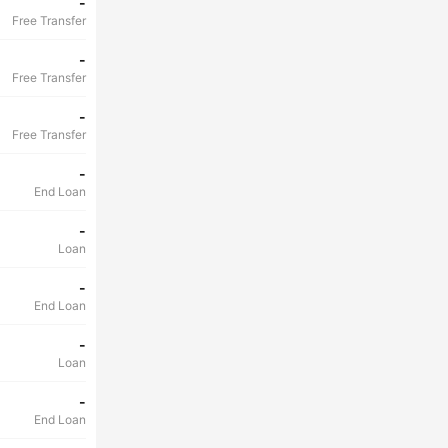
-
Free Transfer
-
Free Transfer
-
Free Transfer
-
End Loan
-
Loan
-
End Loan
-
Loan
-
End Loan