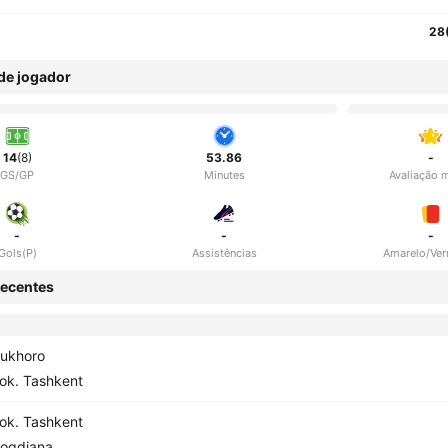
28
 de jogador
14
(8)
53.86
-
GS/GP
Minutes
Avaliação 
-
-
-
Gols(P)
Assistências
Amarelo/Ve
ecentes
ukhoro
ok. Tashkent
ok. Tashkent
ogdiana