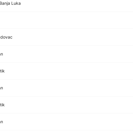
Banja Luka
ždovac
an
tik
an
tik
an