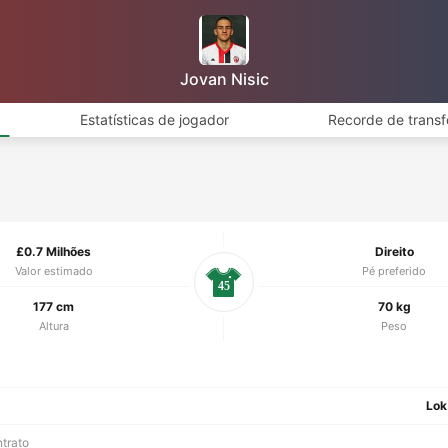
Jovan Nisic
Estatísticas de jogador
Recorde de transf
£0.7 Milhões
Direito
Valor estimado
Pé preferido
45
177 cm
70 kg
Altura
Peso
Lok
ntrato