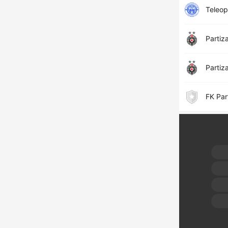
Teleop
Partiz
Partiz
FK Par