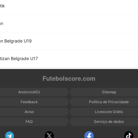
tik
an
an Belgrade U19
tizan Belgrade U17
Futebolscore.com
Anúncio(AD)
Sitemap
Feedback
Política de Privacidade
Aviso
Livescore Grátis
FAQ
Serviço de dados