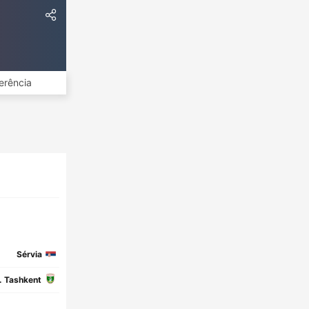
erência
Sérvia
. Tashkent