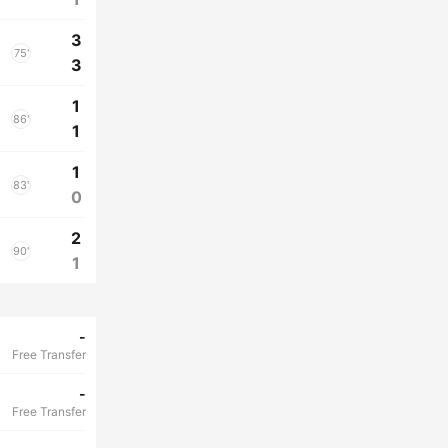
3
75'
3
1
86'
1
1
83'
0
2
90'
1
-
Free Transfer
-
Free Transfer