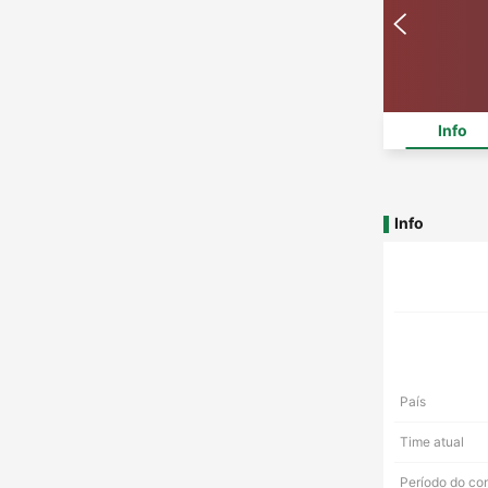
Info
Info
País
Time atual
Período do co