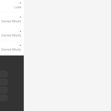
-
Loan
-
Owned Wholly
-
Owned Wholly
-
Owned Wholly