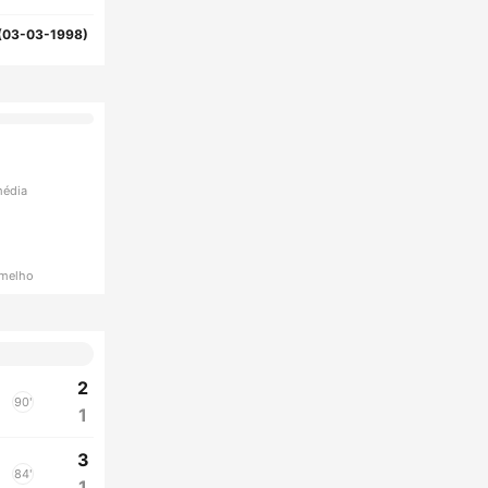
(03-03-1998)
média
rmelho
2
90'
1
3
84'
1