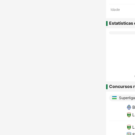
Idade
Estatísticas
Concursos r
Superliga
B
L
L
S