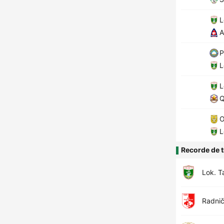
L
A
P
L
L
Q
L
Recorde de t
Lok. T
Radnič