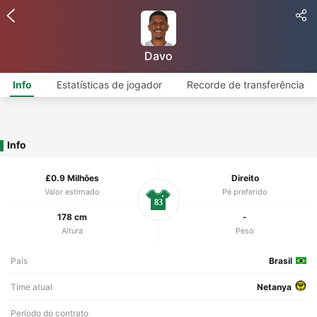
Davo
Info
Estatísticas de jogador
Recorde de transferência
Info
£0.9 Milhões
Direito
Valor estimado
Pé preferido
83
178 cm
-
Altura
Peso
País
Brasil
Time atual
Netanya
Período do contrato