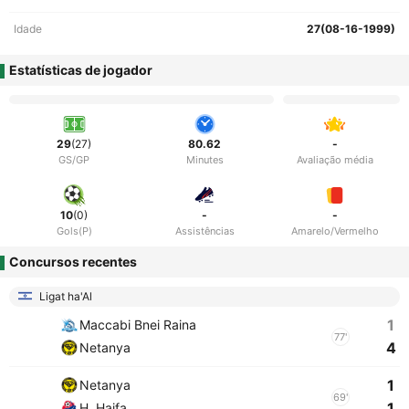
Idade
27(08-16-1999)
Estatísticas de jogador
29
(27)
80.62
-
GS/GP
Minutes
Avaliação média
10
(0)
-
-
Gols(P)
Assistências
Amarelo/Vermelho
Concursos recentes
Ligat ha'Al
1
Maccabi Bnei Raina
77'
4
Netanya
1
Netanya
69'
1
H. Haifa