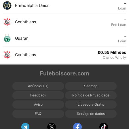
-
Philadelphia Union
Loan
-
Corinthians
End Loan
-
Guarani
Loan
£0.55 Milhões
Corinthians
Owned Wholly
Futebolscore.com
Anúncio(AD)
Sitemap
Feedback
Política de Privacidade
Aviso
Livescore Grátis
FAQ
Serviço de dados