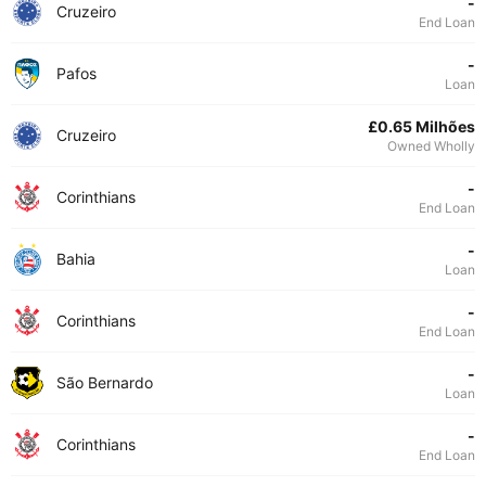
-
Cruzeiro
End Loan
-
Pafos
Loan
£0.65 Milhões
Cruzeiro
Owned Wholly
-
Corinthians
End Loan
-
Bahia
Loan
-
Corinthians
End Loan
-
São Bernardo
Loan
-
Corinthians
End Loan