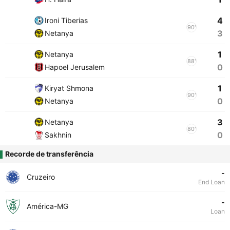
4
Ironi Tiberias
90'
3
Netanya
1
Netanya
88'
0
Hapoel Jerusalem
1
Kiryat Shmona
90'
0
Netanya
3
Netanya
80'
0
Sakhnin
Recorde de transferência
-
Cruzeiro
End Loan
-
América-MG
Loan