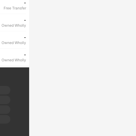
-
Free Transfer
-
Owned Wholly
-
Owned Wholly
-
Owned Wholly