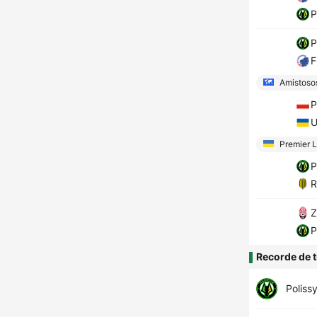
P
P
F
Amistosos
P
U
Premier 
P
R
Z
P
Recorde de t
Poliss