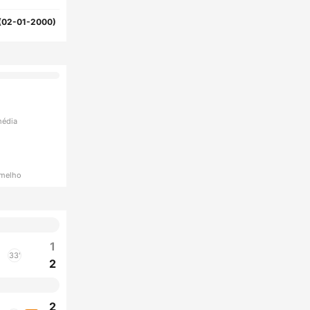
(02-01-2000)
média
rmelho
1
33'
2
2