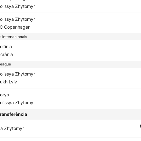
olissya Zhytomyr
olissya Zhytomyr
C Copenhagen
 Internacionais
olônia
crânia
League
olissya Zhytomyr
ukh Lviv
orya
olissya Zhytomyr
ransferência
ya Zhytomyr