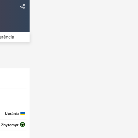
erência
Ucrânia
a Zhytomyr