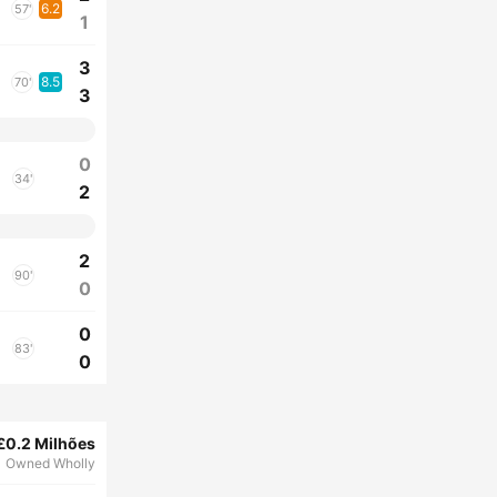
6.2
57'
1
3
8.5
70'
3
0
34'
2
2
90'
0
0
83'
0
£0.2 Milhões
Owned Wholly