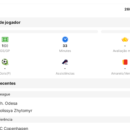
26
 de jogador
1
(0)
33
-
GS/GP
Minutes
Avaliação 
-
-
-
Gols(P)
Assistências
Amarelo/Ve
ecentes
League
h. Odesa
olissya Zhytomyr
erência
C Copenhagen