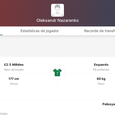
Oleksandr Nazarenko
Estatísticas de jogador
Recorde de transf
£2.5 Milhões
Esquerdo
Valor estimado
Pé preferido
7
177 cm
60 kg
Altura
Peso
Polissy
ntrato