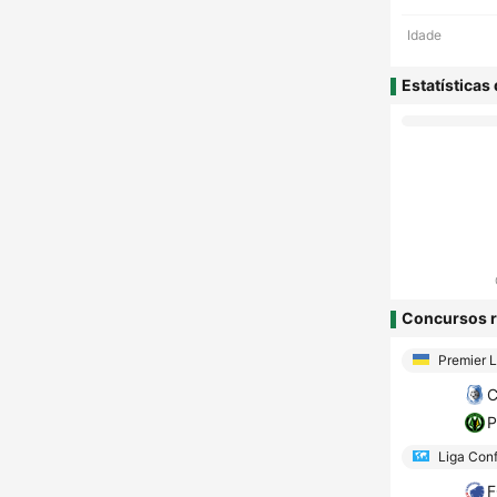
Idade
Estatísticas
Concursos r
Premier 
C
P
Liga Conf
F