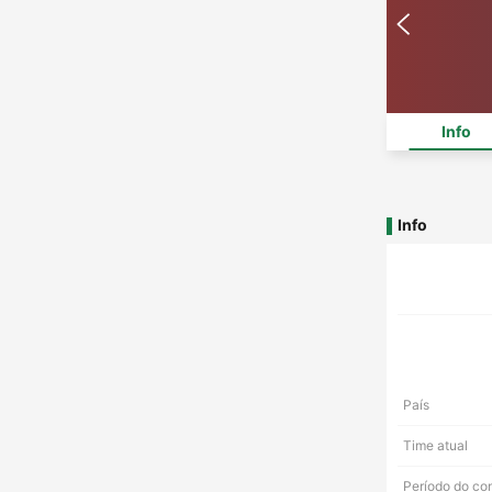
Info
Info
País
Time atual
Período do co