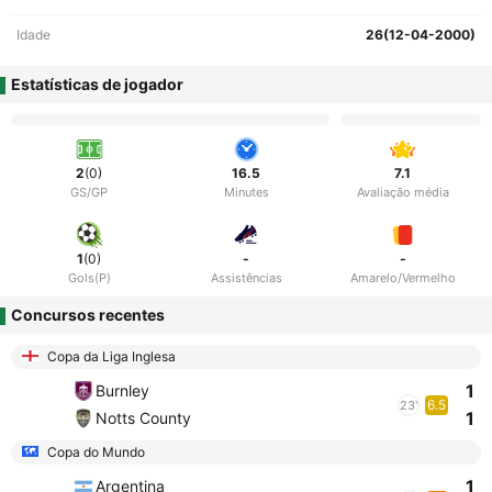
Idade
26(12-04-2000)
Estatísticas de jogador
2
(0)
16.5
7.1
GS/GP
Minutes
Avaliação média
1
(0)
-
-
Gols(P)
Assistências
Amarelo/Vermelho
Concursos recentes
Copa da Liga Inglesa
1
Burnley
6.5
23'
1
Notts County
Copa do Mundo
1
Argentina