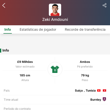
Zeki Amdouni
Info
Estatísticas de jogador
Recorde de transferência
Info
£9 Milhões
Ambos
Valor estimado
Pé preferido
11
185 cm
79 kg
Altura
Peso
País
Suíça，Tunísia
Time atual
Burnley
Período do contrato