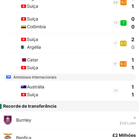
6.1
34'
1
Suíça
0
Suíça
7
17'
0
Colômbia
2
Suíça
6.5
7'
0
Argélia
1
Catar
6.3
11'
1
Suíça
Amistosos Internacionais
1
Austrália
71'
1
Suíça
Recorde de transferência
-
Burnley
End Loan
£2 Milhões
Benfica