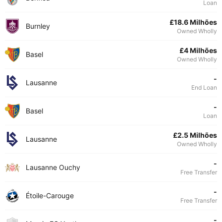
Loan
£18.6 Milhões
Burnley
Owned Wholly
£4 Milhões
Basel
Owned Wholly
-
Lausanne
End Loan
-
Basel
Loan
£2.5 Milhões
Lausanne
Owned Wholly
-
Lausanne Ouchy
Free Transfer
-
Étoile-Carouge
Free Transfer
-