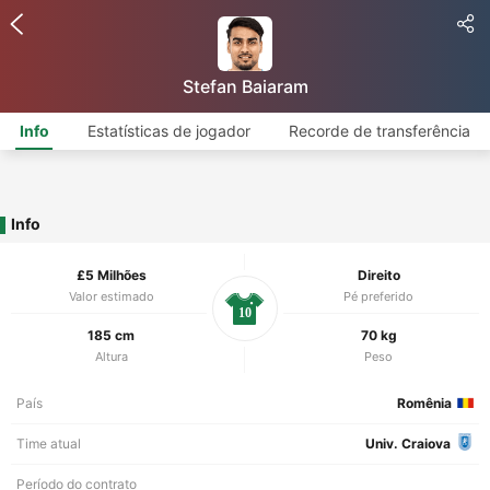
Stefan Baiaram
Info
Estatísticas de jogador
Recorde de transferência
Info
£5 Milhões
Direito
Valor estimado
Pé preferido
10
185 cm
70 kg
Altura
Peso
País
Romênia
Time atual
Univ. Craiova
Período do contrato