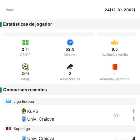
Idade
24(12-31-2002)
Estatísticas de jogador
2
(1)
52.5
8.5
GS/GP
Minutes
Avaliação média
2
(0)
2
-
Gols(P)
Assistências
Amarelo/Vermelho
Concursos recentes
Liga Europa
1
KuPS
59'
1
Univ. Craiova
Superliga
4
Univ. Craiova