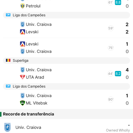
8.8
61'
0
Petrolul
Liga dos Campeões
2
Univ. Craiova
59'
2
Levski
1
Levski
75'
0
Univ. Craiova
Superliga
4
Univ. Craiova
8.2
44'
0
UTA Arad
Liga dos Campeões
1
Univ. Craiova
90'
0
ML Vitebsk
Recorde de transferência
-
Univ. Craiova
Owned Wholly